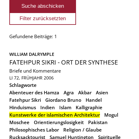
Gefundene Beiträge: 1
WILLIAM DALRYMPLE
FATEHPUR SIKRI - ORT DER SYNTHESE
Briefe und Kommentare
LI 72, FRÜHJAHR 2006
Schlagworte
Abenteuer des Hamza
Agra
Akbar
Asien
Fatehpur Sikri
Giordano Bruno
Handel
Hinduismus
Indien
Islam
Kalligraphie
Kunstwerke der islamischen Architektur
Mogul
Moschee
Orientierungslosigkeit
Pakistan
Philosophisches Labor
Religion / Glaube
Rucksacktourist
Samuel Huntington
Spirituelle