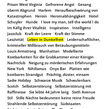
Prison West Virginia
Gefrorene Angst
Gesang
überm Abgrund
Harlem
Heraufbeschwörung von
Katastrophen
Heroin
Heroinabhängigkeit
Hotel
Schuyler
Hunde
I love my man, tell the world I do
Im Käfig ihrer Vitalität
Inspiration
Intelligenz
Jazzclub
Kraft der Leere
Kraft der Stimme
Laszivität
Leben in Dunkelheit
Leidenschaftlicher,
krimineller Mißbrauch von Betäubungsmitteln
Louis Armstrong
Manhattan
Modellierte
Kostbarkeiten für die Grabkammer einer Königin
Nachtclub
Neigung zu mörderischen Erfahrungen
New York
Nihilismus
Onyx Bar
Platten wie
kostbares Strandgut
Prächtig, düster, einsam
Sadie Holiday
Schwarze Musik
Schwulenbars
Scotch
Selbstzerstörung
Selbstzerstörung mit
Raffinesse
Sie lebte 44 Jahre lang
Sixth Avenue
Stil
Stille Nächte bedeuteten keine reine Freude
Strahlende Selbstzerstörung
Südstaaten