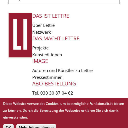
DAS IST LETTRE
FUSSZEILE
Über Lettre
Netzwerk
DAS MACHT LETTRE
Projekte
Kunsteditionen
IMAGE
Autoren und Künstler zu Lettre
Pressestimmen
ABO-BESTELLUNG
Tel.
030 30 87 04 62
vertrieb(at)lettre.de
Diese Website verwendet Cookies, um bestmögliche Funktionalität bieten
zu können. Durch die Benutzung der Webseite erklären Sie sich damit
Copyright © 1988 - 2026 Lettre International. All rights reserved.
einverstanden.
EXTRA
AGB
Abo kündigen
Datenschutz
Impressum
Links
Mediadaten
OK
Mehr Informationen