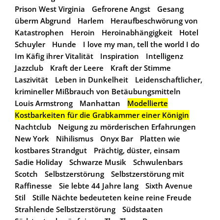
Prison West Virginia
Gefrorene Angst
Gesang
überm Abgrund
Harlem
Heraufbeschwörung von
Katastrophen
Heroin
Heroinabhängigkeit
Hotel
Schuyler
Hunde
I love my man, tell the world I do
Im Käfig ihrer Vitalität
Inspiration
Intelligenz
Jazzclub
Kraft der Leere
Kraft der Stimme
Laszivität
Leben in Dunkelheit
Leidenschaftlicher,
krimineller Mißbrauch von Betäubungsmitteln
Louis Armstrong
Manhattan
Modellierte
Kostbarkeiten für die Grabkammer einer Königin
Nachtclub
Neigung zu mörderischen Erfahrungen
New York
Nihilismus
Onyx Bar
Platten wie
kostbares Strandgut
Prächtig, düster, einsam
Sadie Holiday
Schwarze Musik
Schwulenbars
Scotch
Selbstzerstörung
Selbstzerstörung mit
Raffinesse
Sie lebte 44 Jahre lang
Sixth Avenue
Stil
Stille Nächte bedeuteten keine reine Freude
Strahlende Selbstzerstörung
Südstaaten