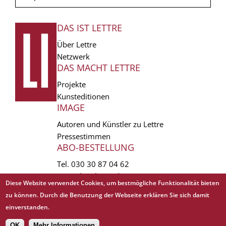
DAS IST LETTRE
FUSSZEILE
Über Lettre
Netzwerk
DAS MACHT LETTRE
Projekte
Kunsteditionen
IMAGE
Autoren und Künstler zu Lettre
Pressestimmen
ABO-BESTELLUNG
Tel.
030 30 87 04 62
vertrieb(at)lettre.de
Diese Website verwendet Cookies, um bestmögliche Funktionalität bieten
zu können. Durch die Benutzung der Webseite erklären Sie sich damit
Copyright © 1988 - 2026 Lettre International. All rights reserved.
einverstanden.
EXTRA
AGB
Abo kündigen
Datenschutz
Impressum
Links
Mediadaten
OK
Mehr Informationen