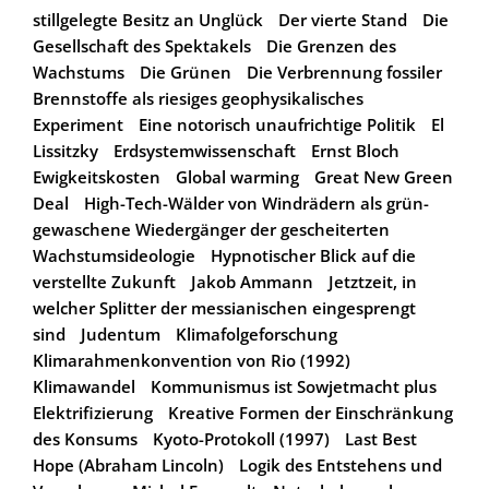
stillgelegte Besitz an Unglück
Der vierte Stand
Die
Gesellschaft des Spektakels
Die Grenzen des
Wachstums
Die Grünen
Die Verbrennung fossiler
Brennstoffe als riesiges geophysikalisches
Experiment
Eine notorisch unaufrichtige Politik
El
Lissitzky
Erdsystemwissenschaft
Ernst Bloch
Ewigkeitskosten
Global warming
Great New Green
Deal
High-Tech-Wälder von Windrädern als grün-
gewaschene Wiedergänger der gescheiterten
Wachstumsideologie
Hypnotischer Blick auf die
verstellte Zukunft
Jakob Ammann
Jetztzeit, in
welcher Splitter der messianischen eingesprengt
sind
Judentum
Klimafolgeforschung
Klimarahmenkonvention von Rio (1992)
Klimawandel
Kommunismus ist Sowjetmacht plus
Elektrifizierung
Kreative Formen der Einschränkung
des Konsums
Kyoto-Protokoll (1997)
Last Best
Hope (Abraham Lincoln)
Logik des Entstehens und