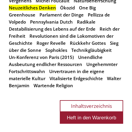
Vergehens
Michel Foucault
Naturbeherrschung
Neuzeitliches Denken
Ökozid
One Big
Greenhouse
Parlament der Dinge
Pellizza de
Volpedo
Pennsylvania Dutch
Radikale
Destabilisierung des Lebens auf der Erde
Reich der
Freiheit
Revolutionen sind die Lokomotiven der
Geschichte
Roger Revelle
Rückkehr Gottes
Sieg
über die Sonne
Sophokles
Technikgläubigkeit
Un-Konferenz von Paris (2015)
Unendliche
Ausbeutung endlicher Ressourcen
Ungehemmter
Fortschrittswahn
Urvertrauen in die eigene
materielle Kultur
Vitalisierte Erdgeschichte
Walter
Benjamin
Wartende Religion
Inhaltsverzeichnis