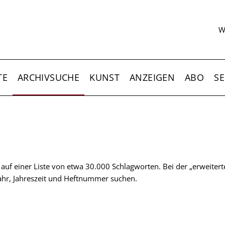
S
W
TE
ARCHIVSUCHE
KUNST
ANZEIGEN
ABO
SE
t auf einer Liste von etwa 30.000 Schlagworten. Bei der „erweiter
 Jahr, Jahreszeit und Heftnummer suchen.