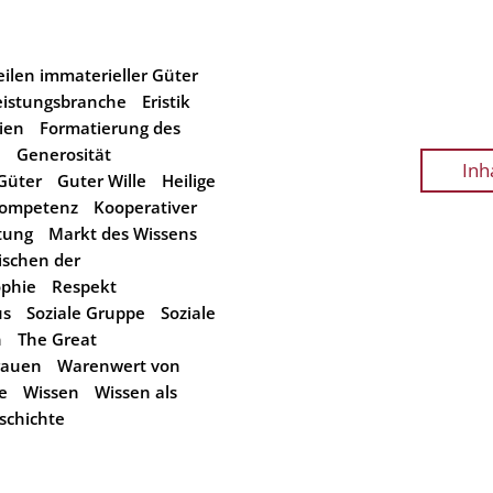
eilen immaterieller Güter
eistungsbranche
Eristik
ien
Formatierung des
n
Generosität
Inh
Güter
Guter Wille
Heilige
ompetenz
Kooperativer
tung
Markt des Wissens
ischen der
ophie
Respekt
us
Soziale Gruppe
Soziale
n
The Great
rauen
Warenwert von
e
Wissen
Wissen als
schichte