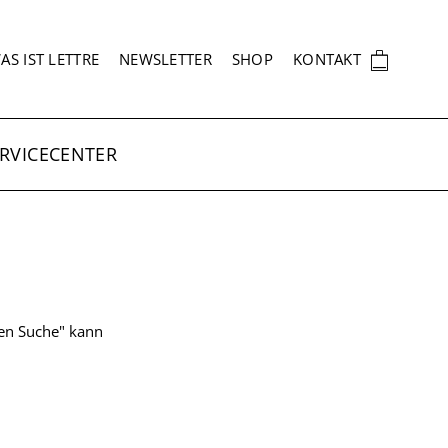
EKUNDÄRNAVIGATION
🛍
AS IST LETTRE
NEWSLETTER
SHOP
KONTAKT
RVICECENTER
ten Suche" kann