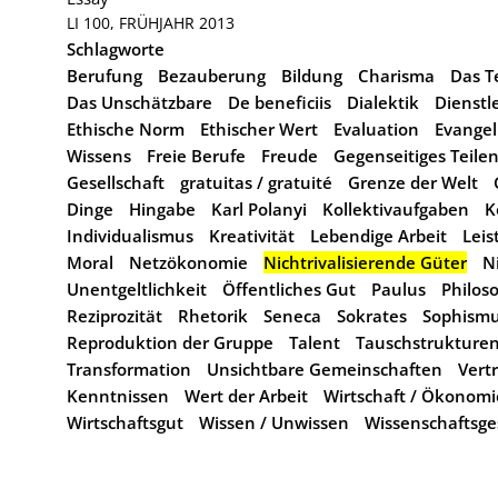
LI 100, FRÜHJAHR 2013
Schlagworte
Berufung
Bezauberung
Bildung
Charisma
Das T
Das Unschätzbare
De beneficiis
Dialektik
Dienstl
Ethische Norm
Ethischer Wert
Evaluation
Evangel
Wissens
Freie Berufe
Freude
Gegenseitiges Teile
Gesellschaft
gratuitas / gratuité
Grenze der Welt
Dinge
Hingabe
Karl Polanyi
Kollektivaufgaben
K
Individualismus
Kreativität
Lebendige Arbeit
Leis
Moral
Netzökonomie
Nichtrivalisierende Güter
N
Unentgeltlichkeit
Öffentliches Gut
Paulus
Philos
Reziprozität
Rhetorik
Seneca
Sokrates
Sophism
Reproduktion der Gruppe
Talent
Tauschstrukture
Transformation
Unsichtbare Gemeinschaften
Vert
Kenntnissen
Wert der Arbeit
Wirtschaft / Ökonomi
Wirtschaftsgut
Wissen / Unwissen
Wissenschaftsge