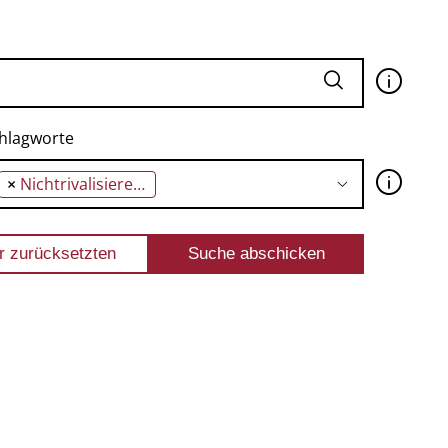
🛈
hlagworte
🛈
×
Nichtrivalisierende Güter