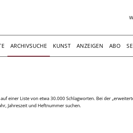
S
W
TE
ARCHIVSUCHE
KUNST
ANZEIGEN
ABO
SE
t auf einer Liste von etwa 30.000 Schlagworten. Bei der „erweiter
 Jahr, Jahreszeit und Heftnummer suchen.