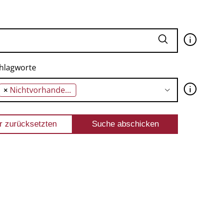
🛈
hlagworte
🛈
×
Nichtvorhandensein eines Sezessionsrechts in der Verfassung