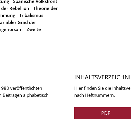
tung
Spanische Volksfront
t der Rebellion
Theorie der
timmung
Tribalismus
ariabler Grad der
Ungehorsam
Zweite
INHALTSVERZEICHNI
 1988 veröffentlichten
Hier finden Sie die Inhalts
n Beitragen alphabetisch
nach Heftnummern.
PDF