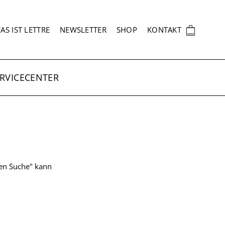
EKUNDÄRNAVIGATION
🛍
AS IST LETTRE
NEWSLETTER
SHOP
KONTAKT
RVICECENTER
ten Suche" kann