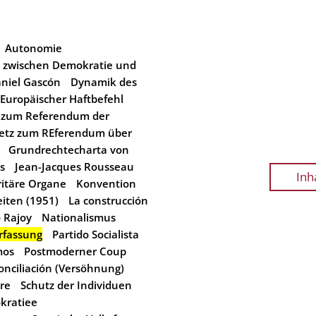
Autonomie
 zwischen Demokratie und
niel Gascón
Dynamik des
Europäischer Haftbefehl
 zum Referendum der
etz zum REferendum über
Grundrechtecharta von
s
Jean-Jacques Rousseau
Inh
itäre Organe
Konvention
iten (1951)
La construcción
 Rajoy
Nationalismus
rfassung
Partido Socialista
mos
Postmoderner Coup
onciliación (Versöhnung)
ore
Schutz der Individuen
kratiee