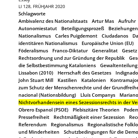
LI 128, FRÜHJAHR 2020
Schlagworte
Ambivalenz des Nationalstaats
Artur Mas
Aufruhr
Autonomiestatut
Beteiligungsprozeß
Beziehungen
Nationalismus
Carles Puigdemont
Ciudadanos
Da
identitären Nationalismus
Europäische Union (EU)
Föderalismus
Franco-Diktatur
Generalitat
Gesetz
Rechtsordnung und zur Gründung der Republik
Ges
die Selbstbestimmung Kataloniens
Gewaltenteilung
Lissabon (2010)
Herrschaft des Gesetzes
Indignado
John Stuart Mill
Kastilien
Katalonien
Kontramajor
zum Schutz der Menschenrechte und der Grundfreihe
nacional (Nationsbildung)
Lluís Companys
Mariano
Nichtvorhandensein eines Sezessionsrechts in der Ve
Obrero Espanol (PSOE)
Plebiszitäre Theorien
Pode
Pressefreiheit
Rechtmäßigkeit einer Sezession
Rec
Referendum
Regionalismus
Regionalistische Folkl
und Minderheiten
Schutzbedingungen für die Demo