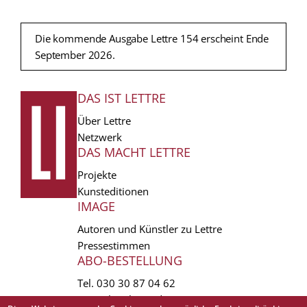
Die kommende Ausgabe Lettre 154 erscheint Ende
September 2026.
DAS IST LETTRE
FUSSZEILE
Über Lettre
Netzwerk
DAS MACHT LETTRE
Projekte
Kunsteditionen
IMAGE
Autoren und Künstler zu Lettre
Pressestimmen
ABO-BESTELLUNG
Tel.
030 30 87 04 62
vertrieb(at)lettre.de