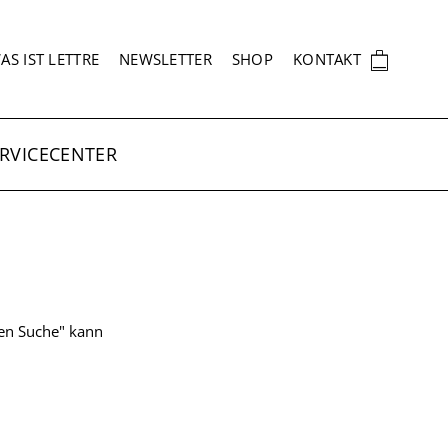
EKUNDÄRNAVIGATION
🛍
AS IST LETTRE
NEWSLETTER
SHOP
KONTAKT
RVICECENTER
ten Suche" kann