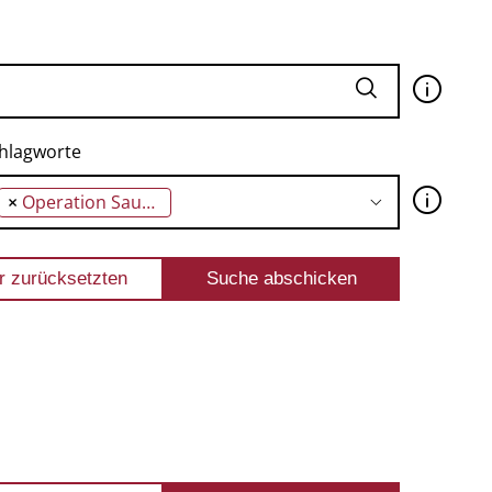
🛈
hlagworte
🛈
×
Operation Saubere Hände