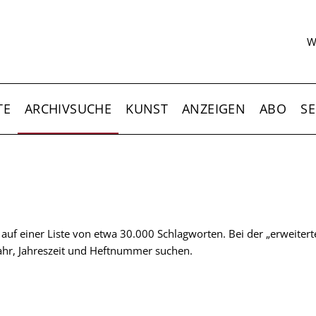
S
W
TE
ARCHIVSUCHE
KUNST
ANZEIGEN
ABO
SE
t auf einer Liste von etwa 30.000 Schlagworten. Bei der „erweiter
 Jahr, Jahreszeit und Heftnummer suchen.