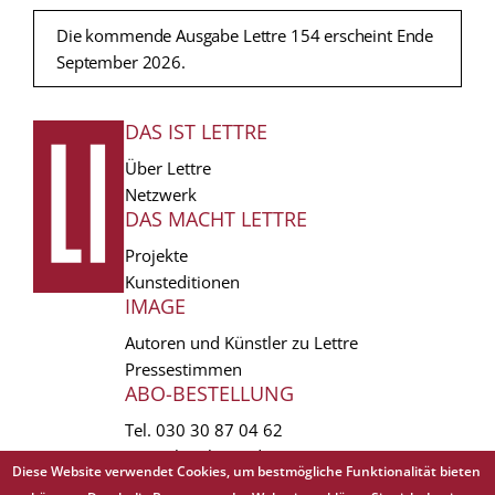
Die kommende Ausgabe Lettre 154 erscheint Ende
September 2026.
DAS IST LETTRE
FUSSZEILE
Über Lettre
Netzwerk
DAS MACHT LETTRE
Projekte
Kunsteditionen
IMAGE
Autoren und Künstler zu Lettre
Pressestimmen
ABO-BESTELLUNG
Tel.
030 30 87 04 62
vertrieb(at)lettre.de
Diese Website verwendet Cookies, um bestmögliche Funktionalität bieten