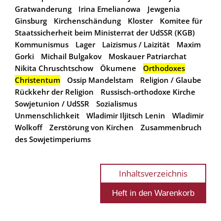
Gratwanderung
Irina Emelianowa
Jewgenia
Ginsburg
Kirchenschändung
Kloster
Komitee für
Staatssicherheit beim Ministerrat der UdSSR (KGB)
Kommunismus
Lager
Laizismus / Laizität
Maxim
Gorki
Michail Bulgakov
Moskauer Patriarchat
Nikita Chruschtschow
Ökumene
Orthodoxes
Christentum
Ossip Mandelstam
Religion / Glaube
Rückkehr der Religion
Russisch-orthodoxe Kirche
Sowjetunion / UdSSR
Sozialismus
Unmenschlichkeit
Wladimir Iljitsch Lenin
Wladimir
Wolkoff
Zerstörung von Kirchen
Zusammenbruch
des Sowjetimperiums
Inhaltsverzeichnis