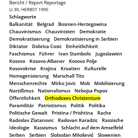
Bericht / Report
Reportage
LI 30, HERBST 1995
Schlagworte
Balkanität
Belgrad
Bosnien-Herzegowina
Chauvinismus
Chauvinisten
Demokratie
Demokratisierung
Demokratisierung in Serbien
Diktator
Dobrica Cosic
Einheitlichkeit
Faschismus
Führer
Ivan Stambolic
Jugoslawien
Kosovo
Kosovo-Albaner
Kosovo Polje
Kosovokrise
Krajina
Kroatien
Kulturelle
Homogenisierung
Marschall Tito
Menschenrechte
Mirko Jovic
Mob
Mobilisierung
Narzißmus
Nationalismus
Nebojsa Popov
Öffentlichkeit
Orthodoxes Christentum
Paramilitär
Patriotismus
Politik
Politika
Politische Gewalt
Pristina / Prishtina
Rache
Radoslav Zlatanovic
Radovan Karadzic
Rassische
Ideologie
Rassismus
Schlacht auf dem Amselfeld
Serben
Serbien
Slobodan Milošević
Slowenien