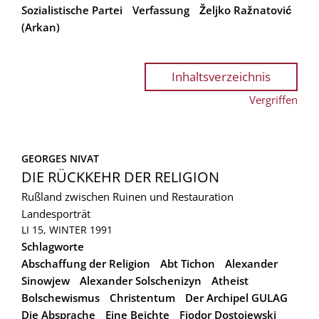
Sozialistische Partei
Verfassung
Željko Ražnatović
(Arkan)
Inhaltsverzeichnis
Vergriffen
GEORGES NIVAT
DIE RÜCKKEHR DER RELIGION
Rußland zwischen Ruinen und Restauration
Landesporträt
LI 15, WINTER 1991
Schlagworte
Abschaffung der Religion
Abt Tichon
Alexander
Sinowjew
Alexander Solschenizyn
Atheist
Bolschewismus
Christentum
Der Archipel GULAG
Die Absprache
Eine Beichte
Fjodor Dostojewski