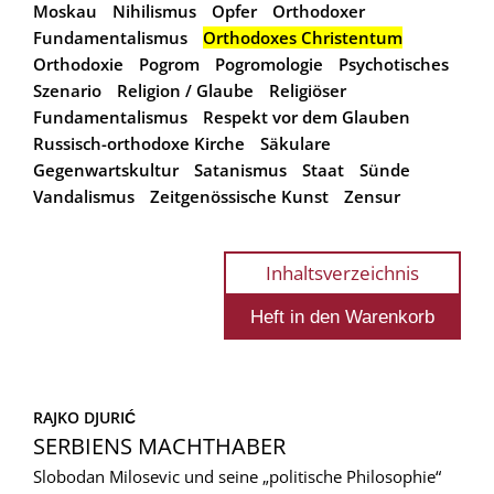
Moskau
Nihilismus
Opfer
Orthodoxer
Fundamentalismus
Orthodoxes Christentum
Orthodoxie
Pogrom
Pogromologie
Psychotisches
Szenario
Religion / Glaube
Religiöser
Fundamentalismus
Respekt vor dem Glauben
Russisch-orthodoxe Kirche
Säkulare
Gegenwartskultur
Satanismus
Staat
Sünde
Vandalismus
Zeitgenössische Kunst
Zensur
Inhaltsverzeichnis
RAJKO DJURIĆ
SERBIENS MACHTHABER
Slobodan Milosevic und seine „politische Philosophie“