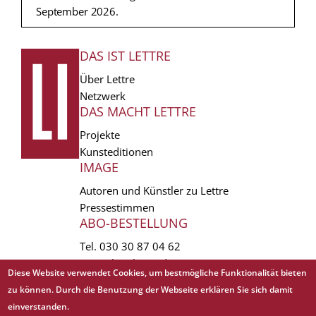
September 2026.
DAS IST LETTRE
FUSSZEILE
Über Lettre
Netzwerk
DAS MACHT LETTRE
Projekte
Kunsteditionen
IMAGE
Autoren und Künstler zu Lettre
Pressestimmen
ABO-BESTELLUNG
Tel.
030 30 87 04 62
vertrieb(at)lettre.de
Diese Website verwendet Cookies, um bestmögliche Funktionalität bieten
zu können. Durch die Benutzung der Webseite erklären Sie sich damit
Copyright © 1988 - 2026 Lettre International. All rights reserved.
einverstanden.