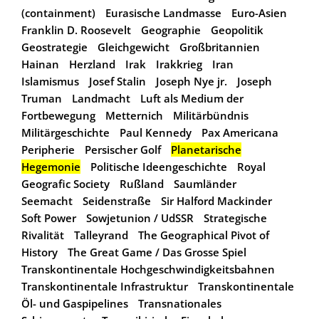
(containment)
Eurasische Landmasse
Euro-Asien
Franklin D. Roosevelt
Geographie
Geopolitik
Geostrategie
Gleichgewicht
Großbritannien
Hainan
Herzland
Irak
Irakkrieg
Iran
Islamismus
Josef Stalin
Joseph Nye jr.
Joseph
Truman
Landmacht
Luft als Medium der
Fortbewegung
Metternich
Militärbündnis
Militärgeschichte
Paul Kennedy
Pax Americana
Peripherie
Persischer Golf
Planetarische
Hegemonie
Politische Ideengeschichte
Royal
Geografic Society
Rußland
Saumländer
Seemacht
Seidenstraße
Sir Halford Mackinder
Soft Power
Sowjetunion / UdSSR
Strategische
Rivalität
Talleyrand
The Geographical Pivot of
History
The Great Game / Das Grosse Spiel
Transkontinentale Hochgeschwindigkeitsbahnen
Transkontinentale Infrastruktur
Transkontinentale
Öl- und Gaspipelines
Transnationales