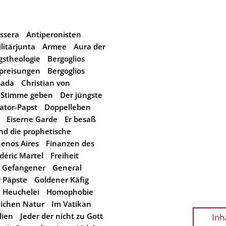
ssera
Antiperonisten
litärjunta
Armee
Aura der
gstheologie
Bergoglios
gpreisungen
Bergoglios
sada
Christian von
 Stimme geben
Der jüngste
ator-Papst
Doppelleben
Eiserne Garde
Er besaß
nd die prophetische
uenos Aires
Finanzen des
déric Martel
Freiheit
r Gefangener
General
r Päpste
Goldener Käfig
Heuchelei
Homophobie
lichen Natur
Im Vatikan
lien
Jeder der nicht zu Gott
Inh