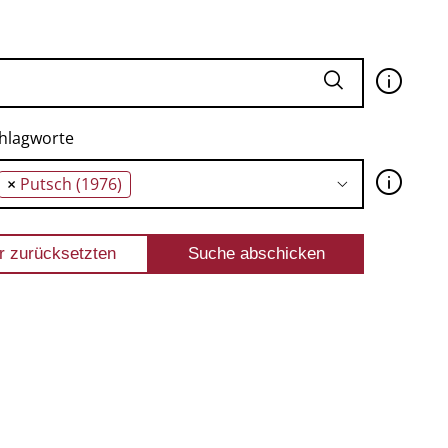
🛈
hlagworte
🛈
×
Putsch (1976)