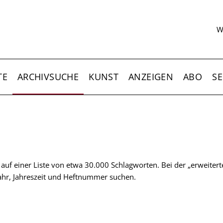
S
W
TE
ARCHIVSUCHE
KUNST
ANZEIGEN
ABO
SE
t auf einer Liste von etwa 30.000 Schlagworten. Bei der „erweiter
 Jahr, Jahreszeit und Heftnummer suchen.