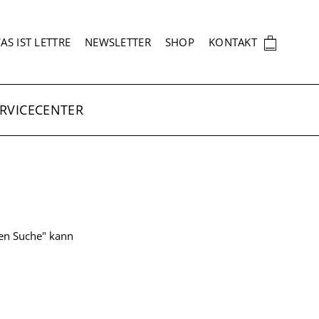
EKUNDÄRNAVIGATION
🛍
AS IST LETTRE
NEWSLETTER
SHOP
KONTAKT
RVICECENTER
ten Suche" kann