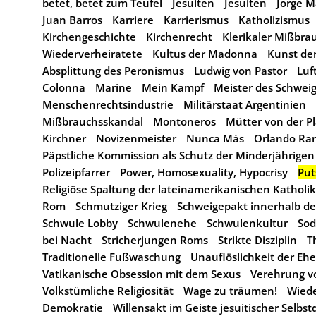
betet, betet zum Teufel
Jesuiten
Jesuiten
Jorge M
Juan Barros
Karriere
Karrierismus
Katholizismus
Kirchengeschichte
Kirchenrecht
Klerikaler Mißbra
Wiederverheiratete
Kultus der Madonna
Kunst der
Absplittung des Peronismus
Ludwig von Pastor
Luf
Colonna
Marine
Mein Kampf
Meister des Schwei
Menschenrechtsindustrie
Militärstaat Argentinien
Mißbrauchsskandal
Montoneros
Mütter von der P
Kirchner
Novizenmeister
Nunca Más
Orlando Ra
Päpstliche Kommission als Schutz der Minderjährigen
Polizeipfarrer
Power, Homosexuality, Hypocrisy
Put
Religiöse Spaltung der lateinamerikanischen Katholi
Rom
Schmutziger Krieg
Schweigepakt innerhalb des
Schwule Lobby
Schwulenehe
Schwulenkultur
So
bei Nacht
Stricherjungen Roms
Strikte Disziplin
T
Traditionelle Fußwaschung
Unauflöslichkeit der Ehe
Vatikanische Obsession mit dem Sexus
Verehrung vo
Volkstümliche Religiosität
Wage zu träumen!
Wiede
Demokratie
Willensakt im Geiste jesuitischer Selbstd