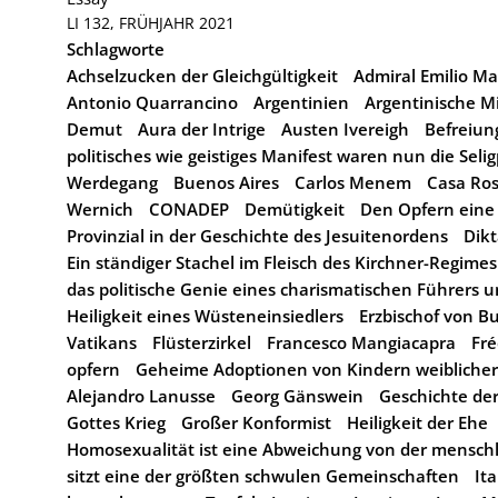
LI 132, FRÜHJAHR 2021
Schlagworte
Achselzucken der Gleichgültigkeit
Admiral Emilio Ma
Antonio Quarrancino
Argentinien
Argentinische Mi
Demut
Aura der Intrige
Austen Ivereigh
Befreiun
politisches wie geistiges Manifest waren nun die Seli
Werdegang
Buenos Aires
Carlos Menem
Casa Ro
Wernich
CONADEP
Demütigkeit
Den Opfern eine
Provinzial in der Geschichte des Jesuitenordens
Dikt
Ein ständiger Stachel im Fleisch des Kirchner-Regimes
das politische Genie eines charismatischen Führers u
Heiligkeit eines Wüsteneinsiedlers
Erzbischof von B
Vatikans
Flüsterzirkel
Francesco Mangiacapra
Fré
opfern
Geheime Adoptionen von Kindern weibliche
Alejandro Lanusse
Georg Gänswein
Geschichte de
Gottes Krieg
Großer Konformist
Heiligkeit der Ehe
Homosexualität ist eine Abweichung von der mensch
sitzt eine der größten schwulen Gemeinschaften
Ita