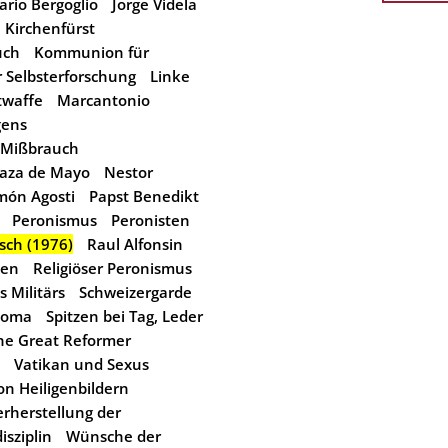
ario Bergoglio
Jorge Videla
Kirchenfürst
uch
Kommunion für
 Selbsterforschung
Linke
twaffe
Marcantonio
gens
Mißbrauch
laza de Mayo
Nestor
món Agosti
Papst Benedikt
Peronismus
Peronisten
sch (1976)
Raul Alfonsin
ken
Religiöser Peronismus
 Militärs
Schweizergarde
doma
Spitzen bei Tag, Leder
he Great Reformer
Vatikan und Sexus
n Heiligenbildern
rherstellung der
isziplin
Wünsche der