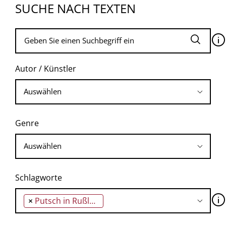
SUCHE NACH TEXTEN
🛈
Autor / Künstler
Genre
Schlagworte
🛈
×
Putsch in Rußland vom 19. bis 23.8.1991