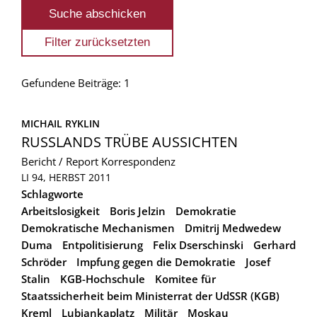
Gefundene Beiträge: 1
MICHAIL RYKLIN
RUSSLANDS TRÜBE AUSSICHTEN
Bericht / Report
Korrespondenz
LI 94, HERBST 2011
Schlagworte
Arbeitslosigkeit
Boris Jelzin
Demokratie
Demokratische Mechanismen
Dmitrij Medwedew
Duma
Entpolitisierung
Felix Dserschinski
Gerhard
Schröder
Impfung gegen die Demokratie
Josef
Stalin
KGB-Hochschule
Komitee für
Staatssicherheit beim Ministerrat der UdSSR (KGB)
Kreml
Lubjankaplatz
Militär
Moskau