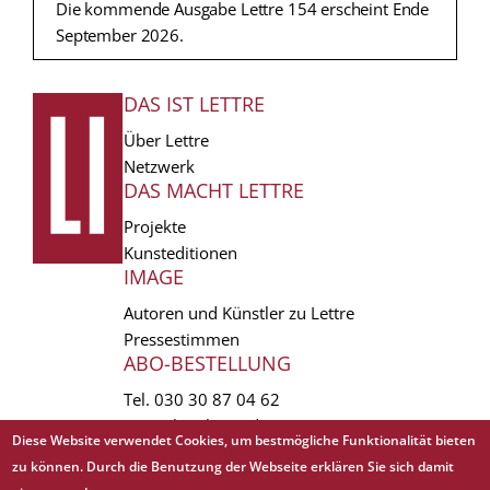
Die kommende Ausgabe Lettre 154 erscheint Ende
September 2026.
DAS IST LETTRE
FUSSZEILE
Über Lettre
Netzwerk
DAS MACHT LETTRE
Projekte
Kunsteditionen
IMAGE
Autoren und Künstler zu Lettre
Pressestimmen
ABO-BESTELLUNG
Tel.
030 30 87 04 62
vertrieb(at)lettre.de
Diese Website verwendet Cookies, um bestmögliche Funktionalität bieten
zu können. Durch die Benutzung der Webseite erklären Sie sich damit