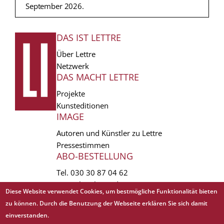
September 2026.
DAS IST LETTRE
FUSSZEILE
Über Lettre
Netzwerk
DAS MACHT LETTRE
Projekte
Kunsteditionen
IMAGE
Autoren und Künstler zu Lettre
Pressestimmen
ABO-BESTELLUNG
Tel.
030 30 87 04 62
vertrieb(at)lettre.de
Diese Website verwendet Cookies, um bestmögliche Funktionalität bieten
zu können. Durch die Benutzung der Webseite erklären Sie sich damit
Copyright © 1988 - 2026 Lettre International. All rights reserved.
einverstanden.