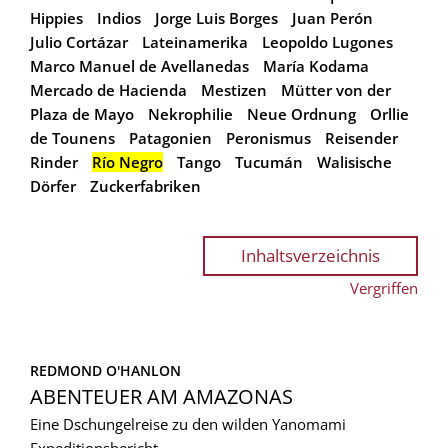
Hippies
Indios
Jorge Luis Borges
Juan Perón
Julio Cortázar
Lateinamerika
Leopoldo Lugones
Marco Manuel de Avellanedas
María Kodama
Mercado de Hacienda
Mestizen
Mütter von der
Plaza de Mayo
Nekrophilie
Neue Ordnung
Orllie
de Tounens
Patagonien
Peronismus
Reisender
Rinder
Río Negro
Tango
Tucumán
Walisische
Dörfer
Zuckerfabriken
Inhaltsverzeichnis
Vergriffen
REDMOND O'HANLON
ABENTEUER AM AMAZONAS
Eine Dschungelreise zu den wilden Yanomami
Expeditionsbericht