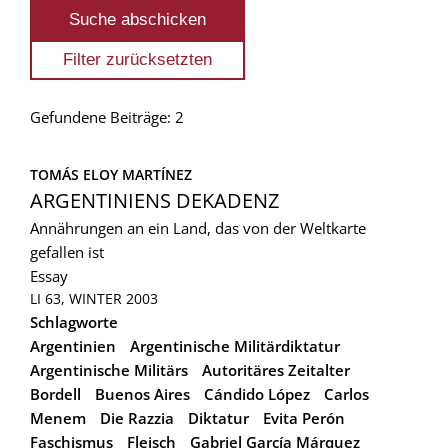
Gefundene Beiträge: 2
TOMÁS ELOY MARTÍNEZ
ARGENTINIENS DEKADENZ
Annährungen an ein Land, das von der Weltkarte
gefallen ist
Essay
LI 63, WINTER 2003
Schlagworte
Argentinien
Argentinische Militärdiktatur
Argentinische Militärs
Autoritäres Zeitalter
Bordell
Buenos Aires
Cándido López
Carlos
Menem
Die Razzia
Diktatur
Evita Perón
Faschismus
Fleisch
Gabriel García Márquez