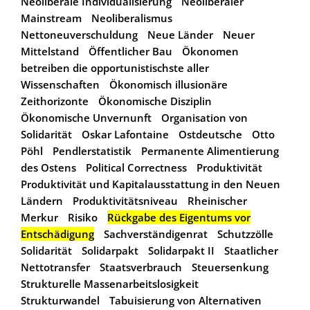
Neoliberale Individualisierung
Neoliberaler
Mainstream
Neoliberalismus
Nettoneuverschuldung
Neue Länder
Neuer
Mittelstand
Öffentlicher Bau
Ökonomen
betreiben die opportunistischste aller
Wissenschaften
Ökonomisch illusionäre
Zeithorizonte
Ökonomische Disziplin
Ökonomische Unvernunft
Organisation von
Solidarität
Oskar Lafontaine
Ostdeutsche
Otto
Pöhl
Pendlerstatistik
Permanente Alimentierung
des Ostens
Political Correctness
Produktivität
Produktivität und Kapitalausstattung in den Neuen
Ländern
Produktivitätsniveau
Rheinischer
Merkur
Risiko
Rückgabe des Eigentums vor
Entschädigung
Sachverständigenrat
Schutzzölle
Solidarität
Solidarpakt
Solidarpakt II
Staatlicher
Nettotransfer
Staatsverbrauch
Steuersenkung
Strukturelle Massenarbeitslosigkeit
Strukturwandel
Tabuisierung von Alternativen