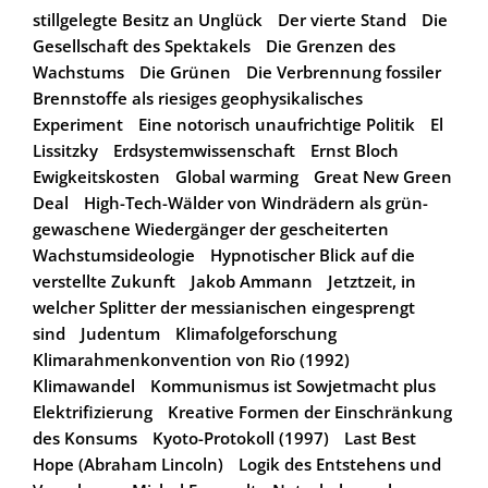
stillgelegte Besitz an Unglück
Der vierte Stand
Die
Gesellschaft des Spektakels
Die Grenzen des
Wachstums
Die Grünen
Die Verbrennung fossiler
Brennstoffe als riesiges geophysikalisches
Experiment
Eine notorisch unaufrichtige Politik
El
Lissitzky
Erdsystemwissenschaft
Ernst Bloch
Ewigkeitskosten
Global warming
Great New Green
Deal
High-Tech-Wälder von Windrädern als grün-
gewaschene Wiedergänger der gescheiterten
Wachstumsideologie
Hypnotischer Blick auf die
verstellte Zukunft
Jakob Ammann
Jetztzeit, in
welcher Splitter der messianischen eingesprengt
sind
Judentum
Klimafolgeforschung
Klimarahmenkonvention von Rio (1992)
Klimawandel
Kommunismus ist Sowjetmacht plus
Elektrifizierung
Kreative Formen der Einschränkung
des Konsums
Kyoto-Protokoll (1997)
Last Best
Hope (Abraham Lincoln)
Logik des Entstehens und