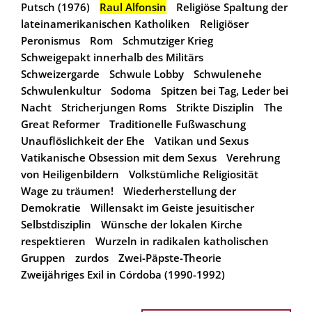
Putsch (1976)
Raul Alfonsin
Religiöse Spaltung der
lateinamerikanischen Katholiken
Religiöser
Peronismus
Rom
Schmutziger Krieg
Schweigepakt innerhalb des Militärs
Schweizergarde
Schwule Lobby
Schwulenehe
Schwulenkultur
Sodoma
Spitzen bei Tag, Leder bei
Nacht
Stricherjungen Roms
Strikte Disziplin
The
Great Reformer
Traditionelle Fußwaschung
Unauflöslichkeit der Ehe
Vatikan und Sexus
Vatikanische Obsession mit dem Sexus
Verehrung
von Heiligenbildern
Volkstümliche Religiosität
Wage zu träumen!
Wiederherstellung der
Demokratie
Willensakt im Geiste jesuitischer
Selbstdisziplin
Wünsche der lokalen Kirche
respektieren
Wurzeln in radikalen katholischen
Gruppen
zurdos
Zwei-Päpste-Theorie
Zweijähriges Exil in Córdoba (1990-1992)