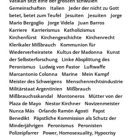
Vatikan sitzt eine der größten schwulen
Gemeinschaften
Italien
Jeder der nicht zu Gott
betet, betet zum Teufel
Jesuiten
Jesuiten
Jorge
Mario Bergoglio
Jorge Videla
Juan Barros
Karriere
Karrierismus
Katholizismus
Kirchenfürst
Kirchengeschichte
Kirchenrecht
Klerikaler Mißbrauch
Kommunion für
Wiederverheiratete
Kultus der Madonna
Kunst
der Selbsterforschung
Linke Absplittung des
Peronismus
Ludwig von Pastor
Luftwaffe
Marcantonio Colonna
Marine
Mein Kampf
Meister des Schweigens
Menschenrechtsindustrie
Militärstaat Argentinien
Mißbrauch
Mißbrauchsskandal
Montoneros
Mütter von der
Plaza de Mayo
Nestor Kirchner
Novizenmeister
Nunca Más
Orlando Ramón Agosti
Papst
Benedikt
Päpstliche Kommission als Schutz der
Minderjährigen
Peronismus
Peronisten
Polizeipfarrer
Power, Homosexuality, Hypocrisy