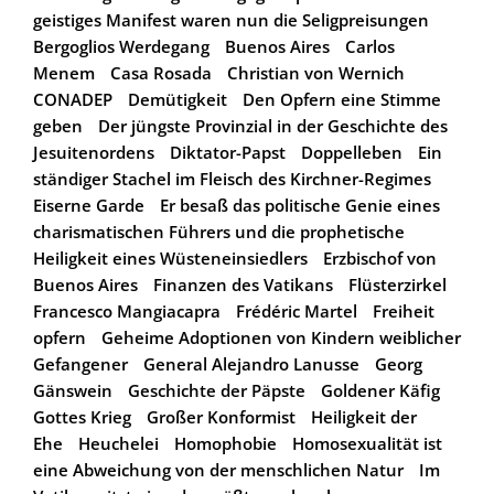
geistiges Manifest waren nun die Seligpreisungen
Bergoglios Werdegang
Buenos Aires
Carlos
Menem
Casa Rosada
Christian von Wernich
CONADEP
Demütigkeit
Den Opfern eine Stimme
geben
Der jüngste Provinzial in der Geschichte des
Jesuitenordens
Diktator-Papst
Doppelleben
Ein
ständiger Stachel im Fleisch des Kirchner-Regimes
Eiserne Garde
Er besaß das politische Genie eines
charismatischen Führers und die prophetische
Heiligkeit eines Wüsteneinsiedlers
Erzbischof von
Buenos Aires
Finanzen des Vatikans
Flüsterzirkel
Francesco Mangiacapra
Frédéric Martel
Freiheit
opfern
Geheime Adoptionen von Kindern weiblicher
Gefangener
General Alejandro Lanusse
Georg
Gänswein
Geschichte der Päpste
Goldener Käfig
Gottes Krieg
Großer Konformist
Heiligkeit der
Ehe
Heuchelei
Homophobie
Homosexualität ist
eine Abweichung von der menschlichen Natur
Im