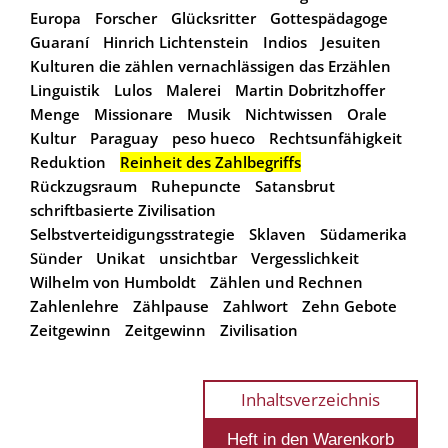
Europa
Forscher
Glücksritter
Gottespädagoge
Guaraní
Hinrich Lichtenstein
Indios
Jesuiten
Kulturen die zählen vernachlässigen das Erzählen
Linguistik
Lulos
Malerei
Martin Dobritzhoffer
Menge
Missionare
Musik
Nichtwissen
Orale
Kultur
Paraguay
peso hueco
Rechtsunfähigkeit
Reduktion
Reinheit des Zahlbegriffs
Rückzugsraum
Ruhepuncte
Satansbrut
schriftbasierte Zivilisation
Selbstverteidigungsstrategie
Sklaven
Südamerika
Sünder
Unikat
unsichtbar
Vergesslichkeit
Wilhelm von Humboldt
Zählen und Rechnen
Zahlenlehre
Zählpause
Zahlwort
Zehn Gebote
Zeitgewinn
Zeitgewinn
Zivilisation
Inhaltsverzeichnis