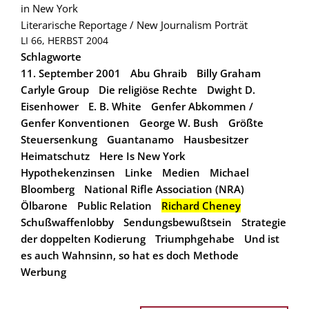
in New York
Literarische Reportage / New Journalism
Porträt
LI 66, HERBST 2004
Schlagworte
11. September 2001
Abu Ghraib
Billy Graham
Carlyle Group
Die religiöse Rechte
Dwight D.
Eisenhower
E. B. White
Genfer Abkommen /
Genfer Konventionen
George W. Bush
Größte
Steuersenkung
Guantanamo
Hausbesitzer
Heimatschutz
Here Is New York
Hypothekenzinsen
Linke
Medien
Michael
Bloomberg
National Rifle Association (NRA)
Ölbarone
Public Relation
Richard Cheney
Schußwaffenlobby
Sendungsbewußtsein
Strategie
der doppelten Kodierung
Triumphgehabe
Und ist
es auch Wahnsinn, so hat es doch Methode
Werbung