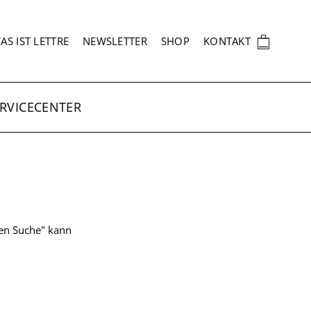
EKUNDÄRNAVIGATION
🛍
AS IST LETTRE
NEWSLETTER
SHOP
KONTAKT
RVICECENTER
ten Suche" kann