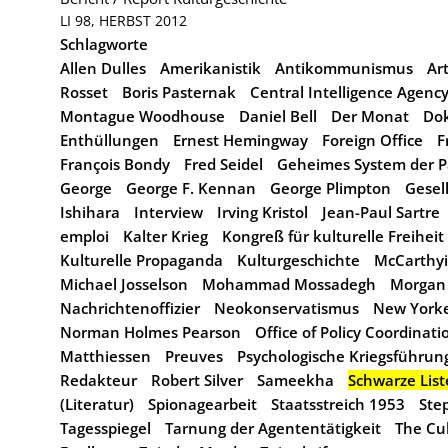
LI 98, HERBST 2012
Schlagworte
Allen Dulles
Amerikanistik
Antikommunismus
Ar
Rosset
Boris Pasternak
Central Intelligence Agency
Montague Woodhouse
Daniel Bell
Der Monat
Dok
Enthüllungen
Ernest Hemingway
Foreign Office
F
François Bondy
Fred Seidel
Geheimes System der P
George
George F. Kennan
George Plimpton
Gesel
Ishihara
Interview
Irving Kristol
Jean-Paul Sartre
emploi
Kalter Krieg
Kongreß für kulturelle Freiheit
Kulturelle Propaganda
Kulturgeschichte
McCarthy
Michael Josselson
Mohammad Mossadegh
Morgan 
Nachrichtenoffizier
Neokonservatismus
New Yorker
Norman Holmes Pearson
Office of Policy Coordinati
Matthiessen
Preuves
Psychologische Kriegsführun
Redakteur
Robert Silver
Sameekha
Schwarze List
(Literatur)
Spionagearbeit
Staatsstreich 1953
Ste
Tagesspiegel
Tarnung der Agententätigkeit
The Cul