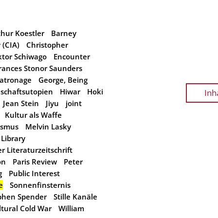
thur Koestler
Barney
 (CIA)
Christopher
tor Schiwago
Encounter
rances Stonor Saunders
atronage
George, Being
lschaftsutopien
Hiwar
Hoki
Inh
Jean Stein
Jiyu
joint
Kultur als Waffe
ismus
Melvin Lasky
Library
 Literaturzeitschrift
on
Paris Review
Peter
g
Public Interest
e
Sonnenfinsternis
phen Spender
Stille Kanäle
tural Cold War
William