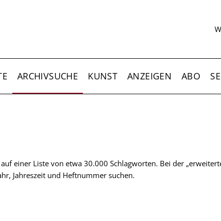
S
W
TE
ARCHIVSUCHE
KUNST
ANZEIGEN
ABO
SE
t auf einer Liste von etwa 30.000 Schlagworten. Bei der „erweiter
 Jahr, Jahreszeit und Heftnummer suchen.