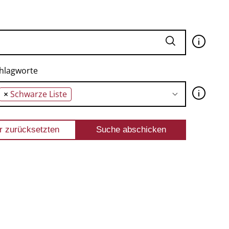
🛈
hlagworte
🛈
×
Schwarze Liste