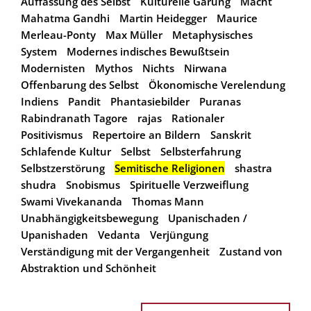
Auffassung des Selbst
Kulturelle Gärung
Macht
Mahatma Gandhi
Martin Heidegger
Maurice
Merleau-Ponty
Max Müller
Metaphysisches
System
Modernes indisches Bewußtsein
Modernisten
Mythos
Nichts
Nirwana
Offenbarung des Selbst
Ökonomische Verelendung
Indiens
Pandit
Phantasiebilder
Puranas
Rabindranath Tagore
rajas
Rationaler
Positivismus
Repertoire an Bildern
Sanskrit
Schlafende Kultur
Selbst
Selbsterfahrung
Selbstzerstörung
Semitische Religionen
shastra
shudra
Snobismus
Spirituelle Verzweiflung
Swami Vivekananda
Thomas Mann
Unabhängigkeitsbewegung
Upanischaden /
Upanishaden
Vedanta
Verjüngung
Verständigung mit der Vergangenheit
Zustand von
Abstraktion und Schönheit