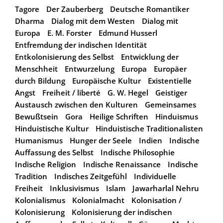
Tagore
Der Zauberberg
Deutsche Romantiker
Dharma
Dialog mit dem Westen
Dialog mit
Europa
E. M. Forster
Edmund Husserl
Entfremdung der indischen Identität
Entkolonisierung des Selbst
Entwicklung der
Menschheit
Entwurzelung
Europa
Europäer
durch Bildung
Europäische Kultur
Existentielle
Angst
Freiheit / liberté
G. W. Hegel
Geistiger
Austausch zwischen den Kulturen
Gemeinsames
Bewußtsein
Gora
Heilige Schriften
Hinduismus
Hinduistische Kultur
Hinduistische Traditionalisten
Humanismus
Hunger der Seele
Indien
Indische
Auffassung des Selbst
Indische Philosophie
Indische Religion
Indische Renaissance
Indische
Tradition
Indisches Zeitgefühl
Individuelle
Freiheit
Inklusivismus
Islam
Jawarharlal Nehru
Kolonialismus
Kolonialmacht
Kolonisation /
Kolonisierung
Kolonisierung der indischen