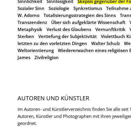
Sinnlichkeit
Sinnlosigkeit
Skepsis gegenüber der Fo
Sozialer Sinn
Soziologie
Synkretismus
Teilnahme 
W. Adorno
Totalisierungsstrategien des Sinns
Tran
Transzendenz
Über sich aufgeklärte Wissenschaft
Metaphysik
Verlust des Glaubens
Vernunftkritik
Sterben
Vertiefung der Subjektivität
Violettbuch K
letzten zu den vorletzten Dingen
Walter Schulz
Wei
Weltorientierung
Wiedererwachen eines religiösen
James
Zivilreligion
AUTOREN UND KÜNSTLER
Im Autoren- und Künstlerverzeichnis finden Sie alle seit
Autoren, Künstler und Photographen mit ihren jeweilige
geordnet.