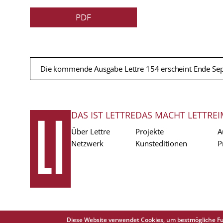
PDF
Die kommende Ausgabe Lettre 154 erscheint Ende Se
DAS IST LETTRE
DAS MACHT LETTRE
I
FUSSZEILE
Über Lettre
Projekte
A
Netzwerk
Kunsteditionen
P
Diese Website verwendet Cookies, um bestmögliche Fu