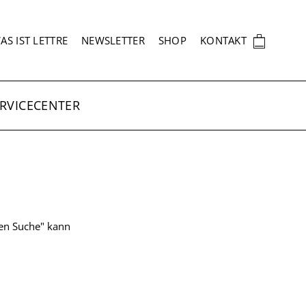
EKUNDÄRNAVIGATION
🛍
AS IST LETTRE
NEWSLETTER
SHOP
KONTAKT
RVICECENTER
ten Suche" kann