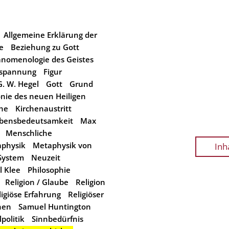
Allgemeine Erklärung der
e
Beziehung zu Gott
änomenologie des Geistes
tspannung
Figur
G. W. Hegel
Gott
Grund
onie des neuen Heiligen
che
Kirchenaustritt
bensbedeutsamkeit
Max
Menschliche
physik
Metaphysik von
Inh
System
Neuzeit
l Klee
Philosophie
Religion / Glaube
Religion
ligiöse Erfahrung
Religiöser
hen
Samuel Huntington
politik
Sinnbedürfnis