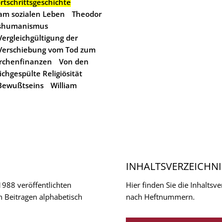
rtschrittsgeschichte
am sozialen Leben
Theodor
shumanismus
Vergleichgültigung der
Verschiebung vom Tod zum
irchenfinanzen
Von den
chgespülte Religiösität
 Bewußtseins
William
INHALTSVERZEICHNI
 1988 veröffentlichten
Hier finden Sie die Inhalts
n Beitragen alphabetisch
nach Heftnummern.