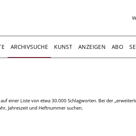
S
W
TE
ARCHIVSUCHE
KUNST
ANZEIGEN
ABO
SE
t auf einer Liste von etwa 30.000 Schlagworten. Bei der „erweiter
 Jahr, Jahreszeit und Heftnummer suchen.