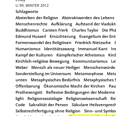
LI 99, WINTER 2012
Schlagworte
Absterben der Religion
Abstraktwerden des Lebens
Menschenrechte
Aufklärung
Aufstand der Viadukt
Buddhismus
Carsten Frerk
Charles Taylor
Die Ph
Edmund Husserl
Ernüchterung
Evangelium der En
Formenwandel des Religiösen
Friedrich Nietzsche
Humanismus
Identitätszwang
Immanuel Kant
Ir
Kampf der Kulturen
Kämpferischer Atheismus
Kir
Kirchlich-religiöse Bewegung
Kommunitarismus
Le
Weber
Mensch als neuer Heiliger
Menschenwürde
Sonderstellung im Universum
Metamorphose
Meta
unten
Metaphysisches Bedürfnis
Metaphysisches 
Offenbarung
Ökonomische Macht der Kirchen
Pau
Prothesengott
Reflexive Bedingungen der Moderne
light
Religionssoziologie
Religionswissenschaft
Re
Code
Sakralität der Person
Säkulare Heilsversprec
Selbstrechtfertigung ohne Religion
Sinn- und Symbol