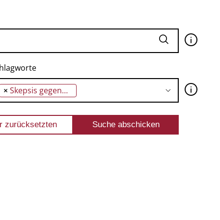
🛈
hlagworte
🛈
×
Skepsis gegenüber der Fortschrittsgeschichte