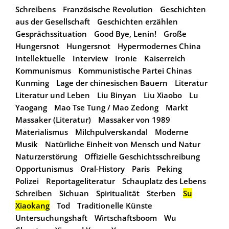
Schreibens
Französische Revolution
Geschichten
aus der Gesellschaft
Geschichten erzählen
Gesprächssituation
Good Bye, Lenin!
Große
Hungersnot
Hungersnot
Hypermodernes China
Intellektuelle
Interview
Ironie
Kaiserreich
Kommunismus
Kommunistische Partei Chinas
Kunming
Lage der chinesischen Bauern
Literatur
Literatur und Leben
Liu Binyan
Liu Xiaobo
Lu
Yaogang
Mao Tse Tung / Mao Zedong
Markt
Massaker (Literatur)
Massaker von 1989
Materialismus
Milchpulverskandal
Moderne
Musik
Natürliche Einheit von Mensch und Natur
Naturzerstörung
Offizielle Geschichtsschreibung
Opportunismus
Oral-History
Paris
Peking
Polizei
Reportageliteratur
Schauplatz des Lebens
Schreiben
Sichuan
Spiritualität
Sterben
Su
Xiaokang
Tod
Traditionelle Künste
Untersuchungshaft
Wirtschaftsboom
Wu