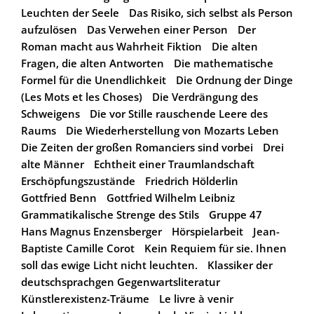
Leuchten der Seele
Das Risiko, sich selbst als Person
aufzulösen
Das Verwehen einer Person
Der
Roman macht aus Wahrheit Fiktion
Die alten
Fragen, die alten Antworten
Die mathematische
Formel für die Unendlichkeit
Die Ordnung der Dinge
(Les Mots et les Choses)
Die Verdrängung des
Schweigens
Die vor Stille rauschende Leere des
Raums
Die Wiederherstellung von Mozarts Leben
Die Zeiten der großen Romanciers sind vorbei
Drei
alte Männer
Echtheit einer Traumlandschaft
Erschöpfungszustände
Friedrich Hölderlin
Gottfried Benn
Gottfried Wilhelm Leibniz
Grammatikalische Strenge des Stils
Gruppe 47
Hans Magnus Enzensberger
Hörspielarbeit
Jean-
Baptiste Camille Corot
Kein Requiem für sie. Ihnen
soll das ewige Licht nicht leuchten.
Klassiker der
deutschsprachgen Gegenwartsliteratur
Künstlerexistenz-Träume
Le livre à venir