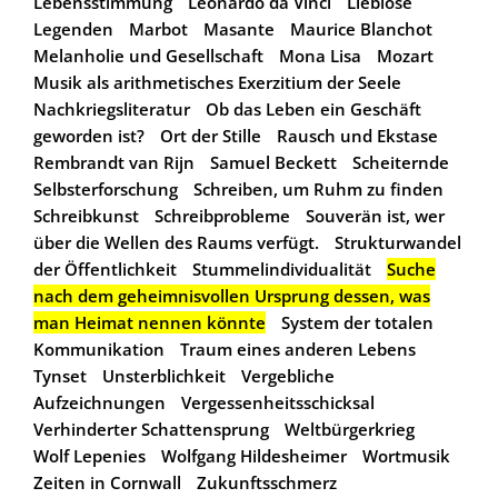
Lebensstimmung
Leonardo da Vinci
Lieblose
Legenden
Marbot
Masante
Maurice Blanchot
Melanholie und Gesellschaft
Mona Lisa
Mozart
Musik als arithmetisches Exerzitium der Seele
Nachkriegsliteratur
Ob das Leben ein Geschäft
geworden ist?
Ort der Stille
Rausch und Ekstase
Rembrandt van Rijn
Samuel Beckett
Scheiternde
Selbsterforschung
Schreiben, um Ruhm zu finden
Schreibkunst
Schreibprobleme
Souverän ist, wer
über die Wellen des Raums verfügt.
Strukturwandel
der Öffentlichkeit
Stummelindividualität
Suche
nach dem geheimnisvollen Ursprung dessen, was
man Heimat nennen könnte
System der totalen
Kommunikation
Traum eines anderen Lebens
Tynset
Unsterblichkeit
Vergebliche
Aufzeichnungen
Vergessenheitsschicksal
Verhinderter Schattensprung
Weltbürgerkrieg
Wolf Lepenies
Wolfgang Hildesheimer
Wortmusik
Zeiten in Cornwall
Zukunftsschmerz