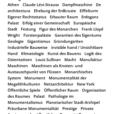
Athen
Claude Lévi-Strauss
Dampfmaschine
De
architectura
Ehebung der Erdkruste
Eiffelturm
Eigener Rechtsstatus
Erbauter Raum
Erdogans
Palast
Erfolg einer Gemeinschaft
Europäische
Stadt
Festung
Figur des Monarchen
Frank Lloyd
Wright
Fürstenpaläste
Garantien des Eigentums
Geologie
Gigantismus
Gründungsriten
Industrielle Bauweise
invisible hand / Unsichtbare
Hand
Klimatologie
Kunst des Bauens
Logik des
Ostentativen
Louis Sullivan
Macht
Manufaktur
Maschinen
Maschinen als Knoten- und
Austauschpunkt von Flüssen
Monarchisches
System
Monument
Monumentalität der
Megalithkulturen
Netzarchitektur
New York
Öffentliche Spiele
Öffentlicher Raum
Organisation
des Raumes
Palast
Pathologie im
Monumentalismus
Planetarischer Stadt-Archipel
Präurbane Monumentalität
Prestige
Private