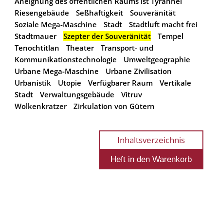
Aneignung des öffentlichen Raums ist Tyrannei
Riesengebäude
Seßhaftigkeit
Souveränität
Soziale Mega-Maschine
Stadt
Stadtluft macht frei
Stadtmauer
Szepter der Souveränität
Tempel
Tenochtitlan
Theater
Transport- und
Kommunikationstechnologie
Umweltgeographie
Urbane Mega-Maschine
Urbane Zivilisation
Urbanistik
Utopie
Verfügbarer Raum
Vertikale
Stadt
Verwaltungsgebäude
Vitruv
Wolkenkratzer
Zirkulation von Gütern
Inhaltsverzeichnis