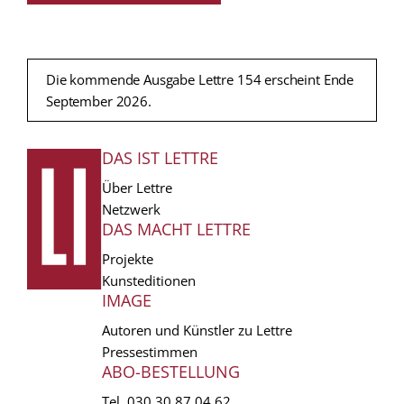
Die kommende Ausgabe Lettre 154 erscheint Ende
September 2026.
DAS IST LETTRE
FUSSZEILE
Über Lettre
Netzwerk
DAS MACHT LETTRE
Projekte
Kunsteditionen
IMAGE
Autoren und Künstler zu Lettre
Pressestimmen
ABO-BESTELLUNG
Tel.
030 30 87 04 62