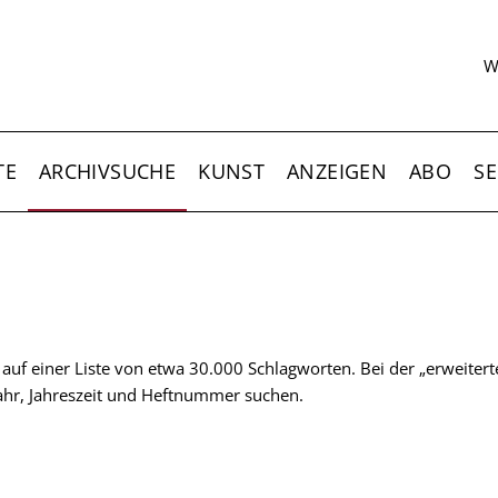
S
W
TE
ARCHIVSUCHE
KUNST
ANZEIGEN
ABO
SE
t auf einer Liste von etwa 30.000 Schlagworten. Bei der „erweiter
 Jahr, Jahreszeit und Heftnummer suchen.