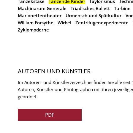
Tanzekstase
Tanzende Kinder
Taylorismus
Techn
Machinarum Generale
Triadisches Ballett
Turbine
Marionettentheater
Urmensch und Spätkultur
Vor
William Forsythe
Wirbel
Zentrifugenexperimente
Zyklomoderne
AUTOREN UND KÜNSTLER
Im Autoren- und Künstlerverzeichnis finden Sie alle seit
Autoren, Künstler und Photographen mit ihren jeweilige
geordnet.
PDF