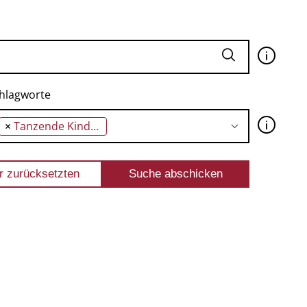
🛈
hlagworte
🛈
×
Tanzende Kinder