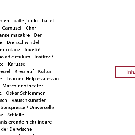
hlen
baile jondo
ballet
Carousel
Chor
anse macabre
Der
e
Drehschwindel
encotanz
fouetté
o ad circulum
Institor /
ce
Karussell
eisel
Kreislauf
Kultur
Inh
e
Learned Helplessness in
Maschinentheater
e
Oskar Schlemmer
sch
Rauschkünstler
tionspresse / Universelle
nz
Schleife
anisierende nichtlineare
 der Derwische