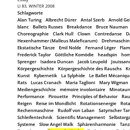
LI 83, WINTER 2008
Schlagworte
Alan Turing
Albrecht Dürer
Antal Szerb
Arnold Ge
blanc
Ballets Russes
Breakdance
Bruce Nauman
Choreographie
Clark Hull
Clown
Contredanse
D
Hexenhammer (Malleus Maleficarum)
Drehmaschin
Ekstatische Tänze
Emil Nolde
Fernand Léger
Flam
Frederick Taylor
Göttliche Komödie
headspin
hom
Sprenger
Isadora Duncan
Jacob Leupold
Jouissan
Körpergeschichte
Körpergeschichte des Rauschs
Kr
Kunst
Kybernetik
La Sylphide
Le Ballet Mécaniqu
Rats
Lucas Cranach
Maria Taglioni
Mary Wigman
Mediengeschichte
mémoire involontaire
Minotaur
Performance
Pirouette
Principles of Behavior
Rau
Reigen
Reise im Mondlicht
Rotationsenergie
Rota
Rechenmaschine
Rudolf von Laban
Satyrischer Ta
Schleifentechnik
Scientific Management
Selbstorg
Systeme
Slow Angel Walk
Sphärenharmonie
Tanz