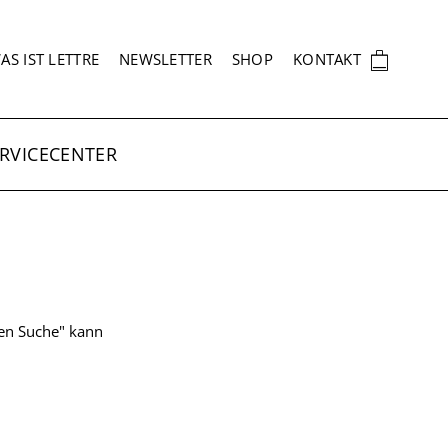
EKUNDÄRNAVIGATION
🛍
AS IST LETTRE
NEWSLETTER
SHOP
KONTAKT
RVICECENTER
ten Suche" kann