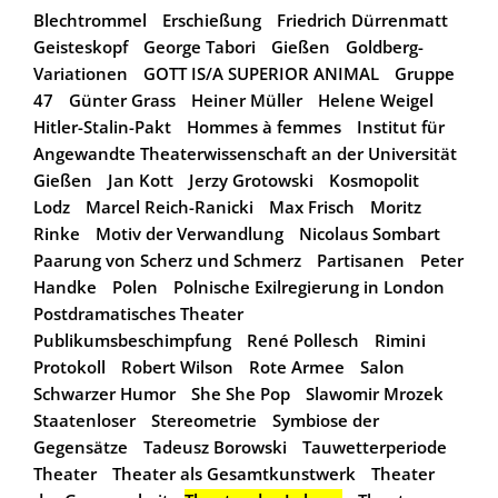
Blechtrommel
Erschießung
Friedrich Dürrenmatt
Geisteskopf
George Tabori
Gießen
Goldberg-
Variationen
GOTT IS/A SUPERIOR ANIMAL
Gruppe
47
Günter Grass
Heiner Müller
Helene Weigel
Hitler-Stalin-Pakt
Hommes à femmes
Institut für
Angewandte Theaterwissenschaft an der Universität
Gießen
Jan Kott
Jerzy Grotowski
Kosmopolit
Lodz
Marcel Reich-Ranicki
Max Frisch
Moritz
Rinke
Motiv der Verwandlung
Nicolaus Sombart
Paarung von Scherz und Schmerz
Partisanen
Peter
Handke
Polen
Polnische Exilregierung in London
Postdramatisches Theater
Publikumsbeschimpfung
René Pollesch
Rimini
Protokoll
Robert Wilson
Rote Armee
Salon
Schwarzer Humor
She She Pop
Slawomir Mrozek
Staatenloser
Stereometrie
Symbiose der
Gegensätze
Tadeusz Borowski
Tauwetterperiode
Theater
Theater als Gesamtkunstwerk
Theater