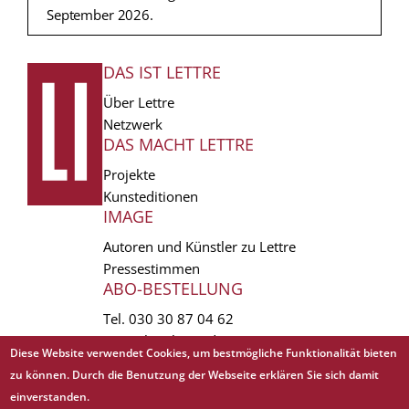
September 2026.
DAS IST LETTRE
FUSSZEILE
Über Lettre
Netzwerk
DAS MACHT LETTRE
Projekte
Kunsteditionen
IMAGE
Autoren und Künstler zu Lettre
Pressestimmen
ABO-BESTELLUNG
Tel.
030 30 87 04 62
vertrieb(at)lettre.de
Diese Website verwendet Cookies, um bestmögliche Funktionalität bieten
zu können. Durch die Benutzung der Webseite erklären Sie sich damit
Copyright © 1988 - 2026 Lettre International. All rights reserved.
einverstanden.