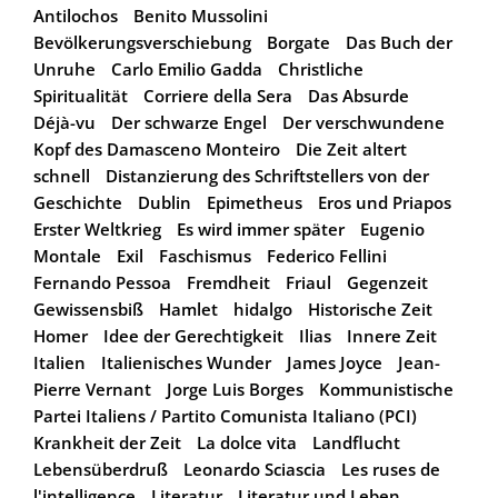
Antilochos
Benito Mussolini
Bevölkerungsverschiebung
Borgate
Das Buch der
Unruhe
Carlo Emilio Gadda
Christliche
Spiritualität
Corriere della Sera
Das Absurde
Déjà-vu
Der schwarze Engel
Der verschwundene
Kopf des Damasceno Monteiro
Die Zeit altert
schnell
Distanzierung des Schriftstellers von der
Geschichte
Dublin
Epimetheus
Eros und Priapos
Erster Weltkrieg
Es wird immer später
Eugenio
Montale
Exil
Faschismus
Federico Fellini
Fernando Pessoa
Fremdheit
Friaul
Gegenzeit
Gewissensbiß
Hamlet
hidalgo
Historische Zeit
Homer
Idee der Gerechtigkeit
Ilias
Innere Zeit
Italien
Italienisches Wunder
James Joyce
Jean-
Pierre Vernant
Jorge Luis Borges
Kommunistische
Partei Italiens / Partito Comunista Italiano (PCI)
Krankheit der Zeit
La dolce vita
Landflucht
Lebensüberdruß
Leonardo Sciascia
Les ruses de
l'intelligence
Literatur
Literatur und Leben