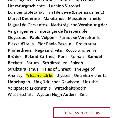
Literaturgeschichte
Luchino Visconti
Lumpenproletariat
mal de vivre (Lebensschmerz)
Marcel Detienne
Marxismus
Massaker
metis
Miguel de Cervantes
Nachträgliche Vorahnung der
Vergangenheit
nostalgie de l'irréversible
Odysseus
Paolo Volponi
Paradoxe Vorzukunft
Piazza d'Italia
Pier Paolo Pasolini
Proletariat
Prometheus
Ragazzi di vita
Rocco und seine
Brüder
Roland Barthes
Rom
Roman
Samuel
Beckett
Satura
Schriftsteller
Spleen
Strukturalismus
Tales of Unrest
The Age of
Anxiety
Tristano stirbt
Ulysses
Una vita violenta
Unbehagen
Unglückliches Gewissen
Unruhe
Verspätete Erkenntnis
Wirtschaftsboom
Wissenschaft
Wystan Hugh Auden
Zeit
Inhaltsverzeichnis