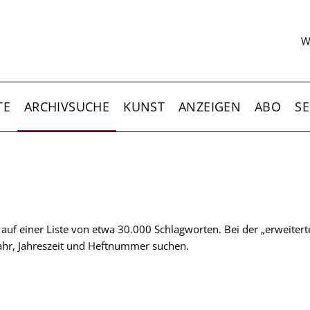
S
W
TE
ARCHIVSUCHE
KUNST
ANZEIGEN
ABO
SE
t auf einer Liste von etwa 30.000 Schlagworten. Bei der „erweiter
 Jahr, Jahreszeit und Heftnummer suchen.