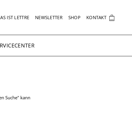
EKUNDÄRNAVIGATION
🛍
AS IST LETTRE
NEWSLETTER
SHOP
KONTAKT
RVICECENTER
ten Suche" kann