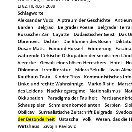
LI 82, HERBST 2008
Schlagworte
Aleksandar Vuco
Alptraum der Geschichte
Antieu
Barden
Belgrad
Belgrader Poesie
Belgrader Terra
Russischer Zar
Cayatte
Dadaistischer Geist
Das U
Obrenovic
Dichter
Die Blumen des Bösen
Diktatu
Dusan Matic
Edmund Husserl
Erinnerung
Faszina
währende türkische Okkupation der serbischen Länd
Vierecke
Gewalt eines bösen Herrschers
Hotel
Ho
Oblomow
Irrenliteratur
Isidora Sekulic
Iwan Alex
Kaufhaus Ta-ta
Kinder Titos
Kommunistisches Info
Linke und rechte Wahnsinnige
Marko Ristic
Marsch
des Leidens
Nachkriegsregime
Nationalismus
Nat
Okkupation
Paradigma der Faulheit
Partisanenkri
Schauspieler
Schmierenkomödianten
Serbien
Slo
Obilicev
Surrealistische Zeitschrift Belgrads
Svedoc
der Besonderheit
Ustascha
Volk
Wesen, das die H
Wirtshaus
Zivojin Pavlovic