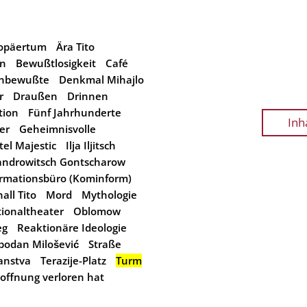
ropäertum
Ära Tito
in
Bewußtlosigkeit
Café
nbewußte
Denkmal Mihajlo
r
Draußen
Drinnen
tion
Fünf Jahrhunderte
Inh
er
Geheimnisvolle
tel Majestic
Ilja Iljitsch
androwitsch Gontscharow
rmationsbüro (Kominform)
all Tito
Mord
Mythologie
ionaltheater
Oblomow
eg
Reaktionäre Ideologie
bodan Milošević
Straße
anstva
Terazije-Platz
Turm
offnung verloren hat