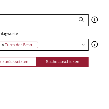
🛈
hlagworte
🛈
×
Turm der Besonderheit