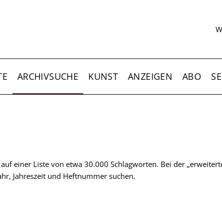
S
W
TE
ARCHIVSUCHE
KUNST
ANZEIGEN
ABO
SE
t auf einer Liste von etwa 30.000 Schlagworten. Bei der „erweiter
 Jahr, Jahreszeit und Heftnummer suchen.