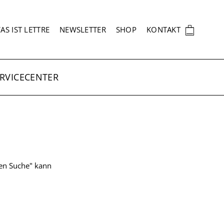
EKUNDÄRNAVIGATION
🛍
AS IST LETTRE
NEWSLETTER
SHOP
KONTAKT
RVICECENTER
ten Suche" kann