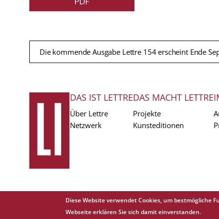
PDF
Die kommende Ausgabe Lettre 154 erscheint Ende Se
DAS IST LETTRE
DAS MACHT LETTRE
I
FUSSZEILE
Über Lettre
Projekte
A
Netzwerk
Kunsteditionen
P
Diese Website verwendet Cookies, um bestmögliche Fu
Copyright © 1988 - 2026 Lettre International. All rights reserved.
Webseite erklären Sie sich damit einverstanden.