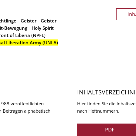
Inh
chtlinge
Geister
Geister
rit-Bewegung
Holy Spirit
ront of Liberia (NPFL)
al Liberation Army (UNLA)
INHALTSVERZEICHNI
 1988 veröffentlichten
Hier finden Sie die Inhalts
n Beitragen alphabetisch
nach Heftnummern.
PDF