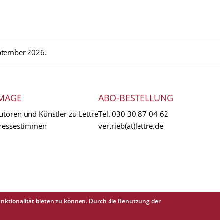
ptember 2026.
MAGE
ABO-BESTELLUNG
utoren und Künstler zu Lettre
Tel.
030 30 87 04 62
ressestimmen
vertrieb(at)lettre.de
nktionalität bieten zu können. Durch die Benutzung der
EXTR
AGB
Abo 