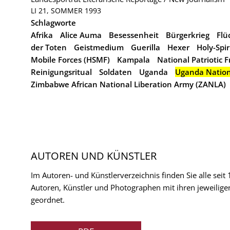
LI 21, SOMMER 1993
Schlagworte
Afrika
Alice Auma
Besessenheit
Bürgerkrieg
Flü
der Toten
Geistmedium
Guerilla
Hexer
Holy-Spi
Mobile Forces (HSMF)
Kampala
National Patriotic F
Reinigungsritual
Soldaten
Uganda
Uganda Nation
Zimbabwe African National Liberation Army (ZANLA)
AUTOREN UND KÜNSTLER
Im Autoren- und Künstlerverzeichnis finden Sie alle seit
Autoren, Künstler und Photographen mit ihren jeweilige
geordnet.