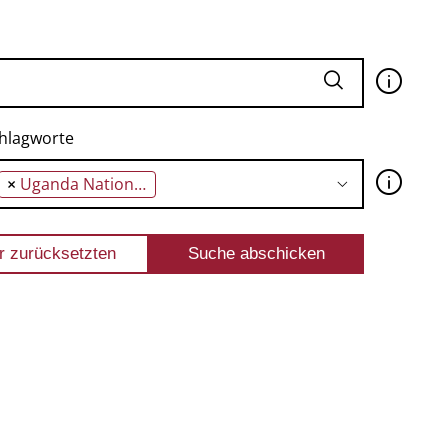
🛈
hlagworte
🛈
×
Uganda National Liberation Army (UNLA)