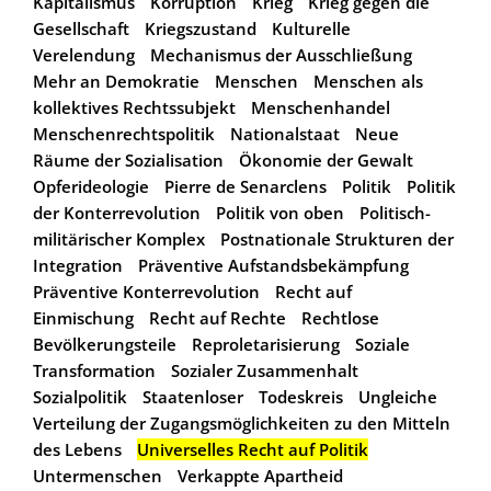
Kapitalismus
Korruption
Krieg
Krieg gegen die
Gesellschaft
Kriegszustand
Kulturelle
Verelendung
Mechanismus der Ausschließung
Mehr an Demokratie
Menschen
Menschen als
kollektives Rechtssubjekt
Menschenhandel
Menschenrechtspolitik
Nationalstaat
Neue
Räume der Sozialisation
Ökonomie der Gewalt
Opferideologie
Pierre de Senarclens
Politik
Politik
der Konterrevolution
Politik von oben
Politisch-
militärischer Komplex
Postnationale Strukturen der
Integration
Präventive Aufstandsbekämpfung
Präventive Konterrevolution
Recht auf
Einmischung
Recht auf Rechte
Rechtlose
Bevölkerungsteile
Reproletarisierung
Soziale
Transformation
Sozialer Zusammenhalt
Sozialpolitik
Staatenloser
Todeskreis
Ungleiche
Verteilung der Zugangsmöglichkeiten zu den Mitteln
des Lebens
Universelles Recht auf Politik
Untermenschen
Verkappte Apartheid