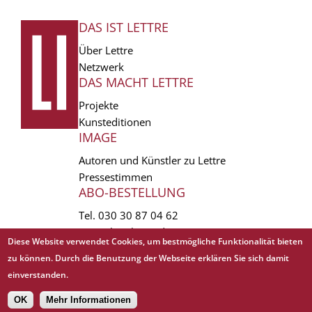
DAS IST LETTRE
FUSSZEILE
Über Lettre
Netzwerk
DAS MACHT LETTRE
Projekte
Kunsteditionen
IMAGE
Autoren und Künstler zu Lettre
Pressestimmen
ABO-BESTELLUNG
Tel.
030 30 87 04 62
vertrieb(at)lettre.de
Diese Website verwendet Cookies, um bestmögliche Funktionalität bieten
zu können. Durch die Benutzung der Webseite erklären Sie sich damit
Copyright © 1988 - 2026 Lettre International. All rights reserved.
einverstanden.
EXTRA
AGB
Abo kündigen
Datenschutz
Impressum
Links
Mediadaten
𝗳
OK
Mehr Informationen
Sitemap