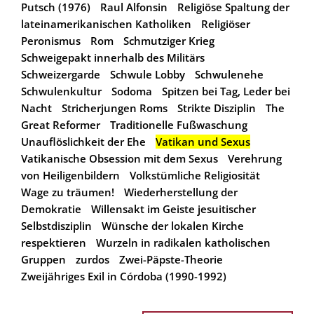
Putsch (1976)
Raul Alfonsin
Religiöse Spaltung der
lateinamerikanischen Katholiken
Religiöser
Peronismus
Rom
Schmutziger Krieg
Schweigepakt innerhalb des Militärs
Schweizergarde
Schwule Lobby
Schwulenehe
Schwulenkultur
Sodoma
Spitzen bei Tag, Leder bei
Nacht
Stricherjungen Roms
Strikte Disziplin
The
Great Reformer
Traditionelle Fußwaschung
Unauflöslichkeit der Ehe
Vatikan und Sexus
Vatikanische Obsession mit dem Sexus
Verehrung
von Heiligenbildern
Volkstümliche Religiosität
Wage zu träumen!
Wiederherstellung der
Demokratie
Willensakt im Geiste jesuitischer
Selbstdisziplin
Wünsche der lokalen Kirche
respektieren
Wurzeln in radikalen katholischen
Gruppen
zurdos
Zwei-Päpste-Theorie
Zweijähriges Exil in Córdoba (1990-1992)