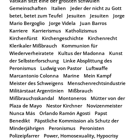
Vatikan sitzt eine der größten schwulen
Gemeinschaften
Italien
Jeder der nicht zu Gott
betet, betet zum Teufel
Jesuiten
Jesuiten
Jorge
Mario Bergoglio
Jorge Videla
Juan Barros
Karriere
Karrierismus
Katholizismus
Kirchenfürst
Kirchengeschichte
Kirchenrecht
Klerikaler Mißbrauch
Kommunion für
Wiederverheiratete
Kultus der Madonna
Kunst
der Selbsterforschung
Linke Absplittung des
Peronismus
Ludwig von Pastor
Luftwaffe
Marcantonio Colonna
Marine
Mein Kampf
Meister des Schweigens
Menschenrechtsindustrie
Militärstaat Argentinien
Mißbrauch
Mißbrauchsskandal
Montoneros
Mütter von der
Plaza de Mayo
Nestor Kirchner
Novizenmeister
Nunca Más
Orlando Ramón Agosti
Papst
Benedikt
Päpstliche Kommission als Schutz der
Minderjährigen
Peronismus
Peronisten
Polizeipfarrer
Power, Homosexuality, Hypocrisy