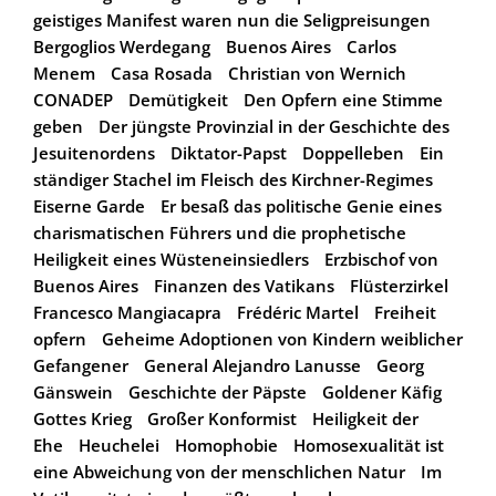
geistiges Manifest waren nun die Seligpreisungen
Bergoglios Werdegang
Buenos Aires
Carlos
Menem
Casa Rosada
Christian von Wernich
CONADEP
Demütigkeit
Den Opfern eine Stimme
geben
Der jüngste Provinzial in der Geschichte des
Jesuitenordens
Diktator-Papst
Doppelleben
Ein
ständiger Stachel im Fleisch des Kirchner-Regimes
Eiserne Garde
Er besaß das politische Genie eines
charismatischen Führers und die prophetische
Heiligkeit eines Wüsteneinsiedlers
Erzbischof von
Buenos Aires
Finanzen des Vatikans
Flüsterzirkel
Francesco Mangiacapra
Frédéric Martel
Freiheit
opfern
Geheime Adoptionen von Kindern weiblicher
Gefangener
General Alejandro Lanusse
Georg
Gänswein
Geschichte der Päpste
Goldener Käfig
Gottes Krieg
Großer Konformist
Heiligkeit der
Ehe
Heuchelei
Homophobie
Homosexualität ist
eine Abweichung von der menschlichen Natur
Im