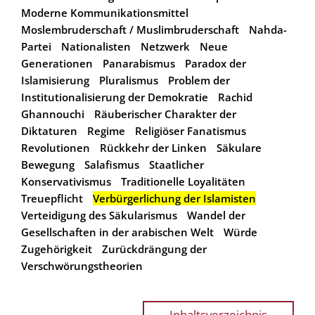
Moderne Kommunikationsmittel
Moslembruderschaft / Muslimbruderschaft
Nahda-
Partei
Nationalisten
Netzwerk
Neue
Generationen
Panarabismus
Paradox der
Islamisierung
Pluralismus
Problem der
Institutionalisierung der Demokratie
Rachid
Ghannouchi
Räuberischer Charakter der
Diktaturen
Regime
Religiöser Fanatismus
Revolutionen
Rückkehr der Linken
Säkulare
Bewegung
Salafismus
Staatlicher
Konservativismus
Traditionelle Loyalitäten
Treuepflicht
Verbürgerlichung der Islamisten
Verteidigung des Säkularismus
Wandel der
Gesellschaften in der arabischen Welt
Würde
Zugehörigkeit
Zurückdrängung der
Verschwörungstheorien
Inhaltsverzeichnis