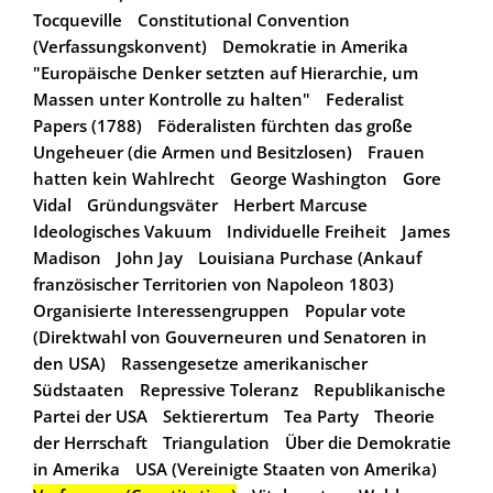
Tocqueville
Constitutional Convention
(Verfassungskonvent)
Demokratie in Amerika
"Europäische Denker setzten auf Hierarchie, um
Massen unter Kontrolle zu halten"
Federalist
Papers (1788)
Föderalisten fürchten das große
Ungeheuer (die Armen und Besitzlosen)
Frauen
hatten kein Wahlrecht
George Washington
Gore
Vidal
Gründungsväter
Herbert Marcuse
Ideologisches Vakuum
Individuelle Freiheit
James
Madison
John Jay
Louisiana Purchase (Ankauf
französischer Territorien von Napoleon 1803)
Organisierte Interessengruppen
Popular vote
(Direktwahl von Gouverneuren und Senatoren in
den USA)
Rassengesetze amerikanischer
Südstaaten
Repressive Toleranz
Republikanische
Partei der USA
Sektierertum
Tea Party
Theorie
der Herrschaft
Triangulation
Über die Demokratie
in Amerika
USA (Vereinigte Staaten von Amerika)