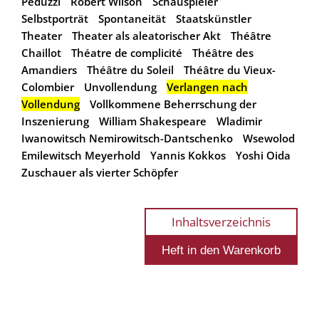
Peduzzi
Robert Wilson
Schauspieler
Selbstporträt
Spontaneität
Staatskünstler
Theater
Theater als aleatorischer Akt
Théâtre
Chaillot
Théatre de complicité
Théâtre des
Amandiers
Théâtre du Soleil
Théâtre du Vieux-
Colombier
Unvollendung
Verlangen nach
Vollendung
Vollkommene Beherrschung der
Inszenierung
William Shakespeare
Wladimir
Iwanowitsch Nemirowitsch-Dantschenko
Wsewolod
Emilewitsch Meyerhold
Yannis Kokkos
Yoshi Oida
Zuschauer als vierter Schöpfer
Inhaltsverzeichnis