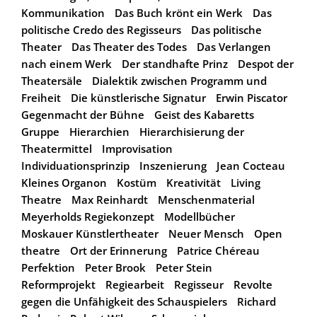
Kommunikation
Das Buch krönt ein Werk
Das
politische Credo des Regisseurs
Das politische
Theater
Das Theater des Todes
Das Verlangen
nach einem Werk
Der standhafte Prinz
Despot der
Theatersäle
Dialektik zwischen Programm und
Freiheit
Die künstlerische Signatur
Erwin Piscator
Gegenmacht der Bühne
Geist des Kabaretts
Gruppe
Hierarchien
Hierarchisierung der
Theatermittel
Improvisation
Individuationsprinzip
Inszenierung
Jean Cocteau
Kleines Organon
Kostüm
Kreativität
Living
Theatre
Max Reinhardt
Menschenmaterial
Meyerholds Regiekonzept
Modellbücher
Moskauer Künstlertheater
Neuer Mensch
Open
theatre
Ort der Erinnerung
Patrice Chéreau
Perfektion
Peter Brook
Peter Stein
Reformprojekt
Regiearbeit
Regisseur
Revolte
gegen die Unfähigkeit des Schauspielers
Richard