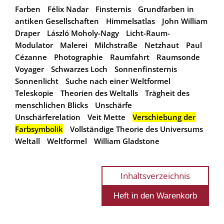
Farben
Félix Nadar
Finsternis
Grundfarben in
antiken Gesellschaften
Himmelsatlas
John William
Draper
László Moholy-Nagy
Licht-Raum-
Modulator
Malerei
Milchstraße
Netzhaut
Paul
Cézanne
Photographie
Raumfahrt
Raumsonde
Voyager
Schwarzes Loch
Sonnenfinsternis
Sonnenlicht
Suche nach einer Weltformel
Teleskopie
Theorien des Weltalls
Trägheit des
menschlichen Blicks
Unschärfe
Unschärferelation
Veit Mette
Verschiebung der
Farbsymbolik
Vollständige Theorie des Universums
Weltall
Weltformel
William Gladstone
Inhaltsverzeichnis