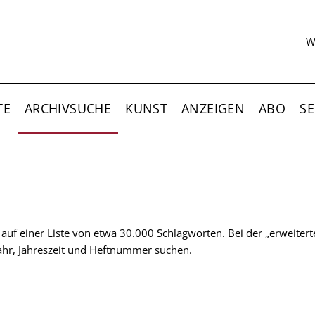
S
W
TE
ARCHIVSUCHE
KUNST
ANZEIGEN
ABO
SE
t auf einer Liste von etwa 30.000 Schlagworten. Bei der „erweiter
 Jahr, Jahreszeit und Heftnummer suchen.