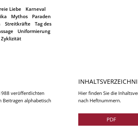
reie Liebe
Karneval
ika
Mythos
Paraden
n
Streitkräfte
Tag des
assage
Uniformierung
Zyklizität
INHALTSVERZEICHNI
 1988 veröffentlichten
Hier finden Sie die Inhalts
n Beitragen alphabetisch
nach Heftnummern.
PDF