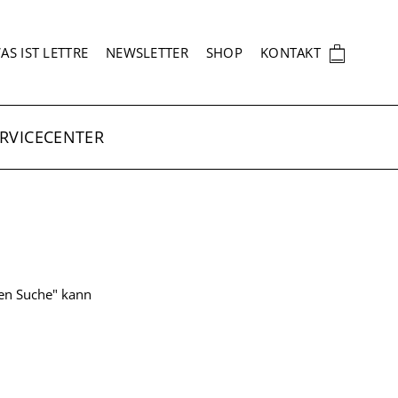
EKUNDÄRNAVIGATION
🛍
AS IST LETTRE
NEWSLETTER
SHOP
KONTAKT
RVICECENTER
ten Suche" kann