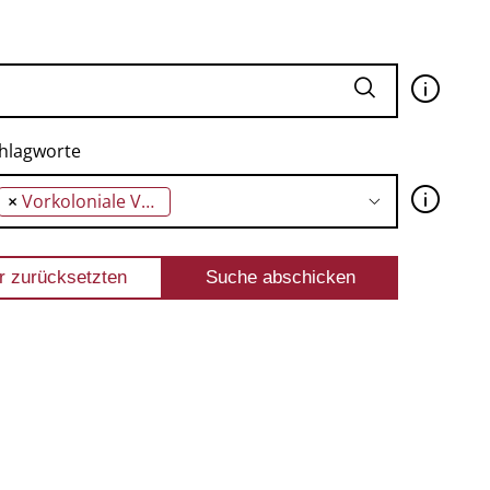
🛈
hlagworte
🛈
×
Vorkoloniale Vergangenheit