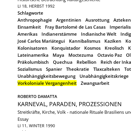
LI 18, HERBST 1992
Schlagworte
Anthropophagie
Argentinien
Ausrottung
Azteken
Einsamkeit
Fray Bartolomé de Las Casas
Imperiali
Amerikas
Indianerstämme
Indianische Welt
Indig
José Carlos Mariátegui
Kannibalismus
Kaziken
Ko
Kolonisatoren
Konquistador
Kosmos
Kreolisch
K
Lateinamerika
Maya
Moctezuma
Octavio Paz
O
Präkolumbisch
Quechua
Rebellion
Reich der Ink
Sozialismus
Spanier
Theokratie
Tlaxcalteken
Tot
Unabhängigkeitsbewegung
Unabhängigkeitskriege
Vorkoloniale Vergangenheit
Zwangsarbeit
ROBERTO DAMATTA
KARNEVAL, PARADEN, PROZESSIONEN
Streitkräfte, Kirche, Volk - nationale Rituale Brasiliens 
Essay
LI 11, WINTER 1990