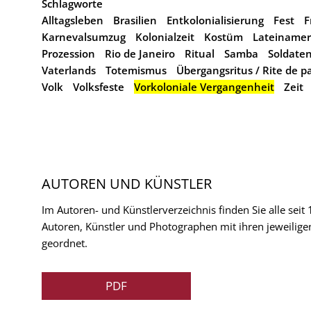
Schlagworte
Alltagsleben
Brasilien
Entkolonialisierung
Fest
F
Karnevalsumzug
Kolonialzeit
Kostüm
Lateinamer
Prozession
Rio de Janeiro
Ritual
Samba
Soldate
Vaterlands
Totemismus
Übergangsritus / Rite de p
Volk
Volksfeste
Vorkoloniale Vergangenheit
Zeit
AUTOREN UND KÜNSTLER
Im Autoren- und Künstlerverzeichnis finden Sie alle seit
Autoren, Künstler und Photographen mit ihren jeweilige
geordnet.
PDF