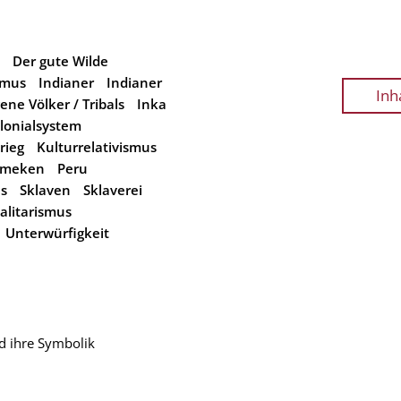
Der gute Wilde
smus
Indianer
Indianer
Inh
ene Völker / Tribals
Inka
lonialsystem
rieg
Kulturrelativismus
lmeken
Peru
as
Sklaven
Sklaverei
alitarismus
Unterwürfigkeit
und ihre Symbolik