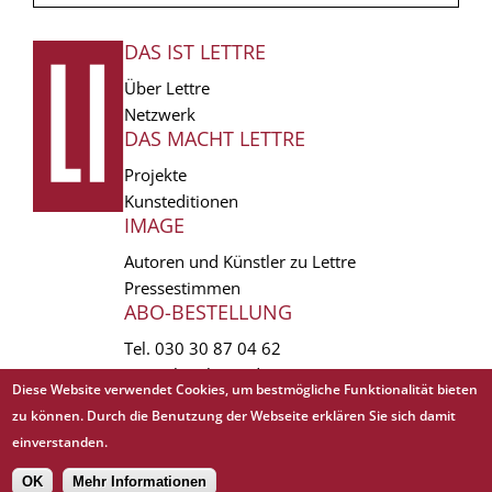
DAS IST LETTRE
FUSSZEILE
Über Lettre
Netzwerk
DAS MACHT LETTRE
Projekte
Kunsteditionen
IMAGE
Autoren und Künstler zu Lettre
Pressestimmen
ABO-BESTELLUNG
Tel.
030 30 87 04 62
vertrieb(at)lettre.de
Diese Website verwendet Cookies, um bestmögliche Funktionalität bieten
zu können. Durch die Benutzung der Webseite erklären Sie sich damit
Copyright © 1988 - 2026 Lettre International. All rights reserved.
einverstanden.
EXTRA
AGB
Abo kündigen
Datenschutz
Impressum
Links
Mediadaten
𝗳
OK
Mehr Informationen
Sitemap