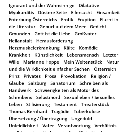
Ignorant und der Wahnsinnige
Dilatative
Myokarditis
Düstere Seite
Eifersucht
Einsamkeit
Enterbung Österreichs
Erotik
Eruption
Flucht in
die Literatur
Geburt auf dem Meer
Gedicht
Gmunden
Gott ist die Liebe
Großvater
Heilanstalt
Herausforderung
Herzmuskelerkrankung
Kälte
Komödie
Krankheit
Künstlichkeit
Lebensmensch
Letzter
Wille
Marianne Hoppe
Mein Weltenstück
Natur
und die Wirklichkeit einfacher Sachen
Österreich
Prinz
Privates
Prosa
Provokation
Religion /
Glaube
Salzburg
Sanatorium
Schreiben als
Handwerk
Schwierigkeiten als Motor des
Schreibens
Selbstmord
Sexualleben / Sexuelles
Leben
Stilisierung
Testament
Theaterstück
Thomas Bernhard
Tragödie
Tuberkulose
Übersetzung / Übertragung
Ungeduld
Unleidlichkeit
Vater
Verantwortung
Verhältnis