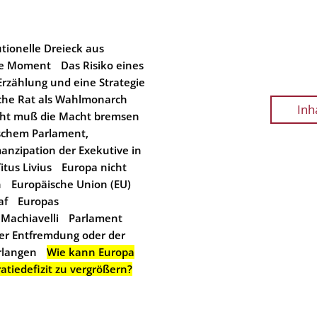
utionelle Dreieck aus
he Moment
Das Risiko eines
Erzählung und eine Strategie
che Rat als Wahlmonarch
Inh
ht muß die Macht bremsen
ischem Parlament,
anzipation der Exekutive in
tus Livius
Europa nicht
n
Europäische Union (EU)
af
Europas
 Machiavelli
Parlament
der Entfremdung oder der
rlangen
Wie kann Europa
tiedefizit zu vergrößern?