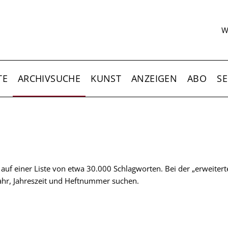
S
W
TE
ARCHIVSUCHE
KUNST
ANZEIGEN
ABO
SE
t auf einer Liste von etwa 30.000 Schlagworten. Bei der „erweiter
 Jahr, Jahreszeit und Heftnummer suchen.