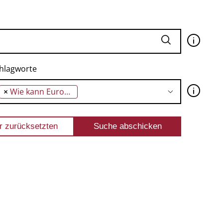
🛈
hlagworte
🛈
×
Wie kann Europa an Effizienz im Handeln gewinnen, ohne sein Demokratiedefizit zu vergrößern?