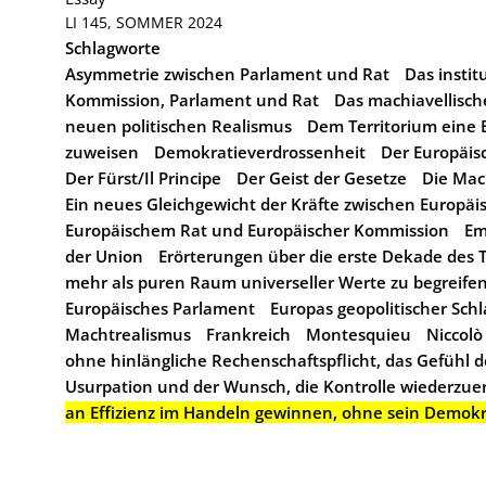
LI 145, SOMMER 2024
Schlagworte
Asymmetrie zwischen Parlament und Rat
Das instit
Kommission, Parlament und Rat
Das machiavellisc
neuen politischen Realismus
Dem Territorium eine 
zuweisen
Demokratieverdrossenheit
Der Europäis
Der Fürst/Il Principe
Der Geist der Gesetze
Die Mac
Ein neues Gleichgewicht der Kräfte zwischen Europä
Europäischem Rat und Europäischer Kommission
Em
der Union
Erörterungen über die erste Dekade des Ti
mehr als puren Raum universeller Werte zu begreife
Europäisches Parlament
Europas geopolitischer Schl
Machtrealismus
Frankreich
Montesquieu
Niccolò
ohne hinlängliche Rechenschaftspflicht, das Gefühl 
Usurpation und der Wunsch, die Kontrolle wiederzue
an Effizienz im Handeln gewinnen, ohne sein Demokra