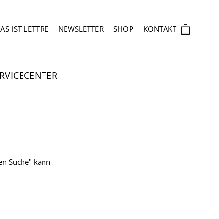
EKUNDÄRNAVIGATION
🛍
AS IST LETTRE
NEWSLETTER
SHOP
KONTAKT
RVICECENTER
ten Suche" kann