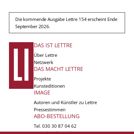
Die kommende Ausgabe Lettre 154 erscheint Ende
September 2026.
DAS IST LETTRE
FUSSZEILE
Über Lettre
Netzwerk
DAS MACHT LETTRE
Projekte
Kunsteditionen
IMAGE
Autoren und Künstler zu Lettre
Pressestimmen
ABO-BESTELLUNG
Tel.
030 30 87 04 62
vertrieb(at)lettre.de