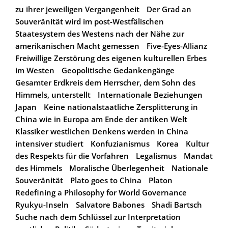
zu ihrer jeweiligen Vergangenheit
Der Grad an
Souveränität wird im post-Westfälischen
Staatesystem des Westens nach der Nähe zur
amerikanischen Macht gemessen
Five-Eyes-Allianz
Freiwillige Zerstörung des eigenen kulturellen Erbes
im Westen
Geopolitische Gedankengänge
Gesamter Erdkreis dem Herrscher, dem Sohn des
Himmels, unterstellt
Internationale Beziehungen
Japan
Keine nationalstaatliche Zersplitterung in
China wie in Europa am Ende der antiken Welt
Klassiker westlichen Denkens werden in China
intensiver studiert
Konfuzianismus
Korea
Kultur
des Respekts für die Vorfahren
Legalismus
Mandat
des Himmels
Moralische Überlegenheit
Nationale
Souveränität
Plato goes to China
Platon
Redefining a Philosophy for World Governance
Ryukyu-Inseln
Salvatore Babones
Shadi Bartsch
Suche nach dem Schlüssel zur Interpretation