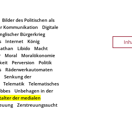
Bilder des Politischen als
der Kommunikation
Digitale
nglischer Bürgerkrieg
s
Internet
König
Inh
iathan
Libido
Macht
r
Moral
Moralökonomie
keit
Perversion
Politik
s
Räderwerkautomaten
Senkung der
Telematik
Telematisches
bbes
Unbehagen in der
talter der medialen
reuung
Zerstreuungssucht