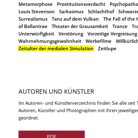
Metamorphose
Prostitutionsverdacht
Psychopathol
Louis Stevenson
Sarkasmus
Schlachthof
Schwarz
Surrealismus
Tanz auf dem Vulkan
The Fall of the
of Ballantrae
Theater der Grausamkeit
Trance
Tr
Unterwürfigkeit
Verstörung
Vorzeitige Vergreisung
Wahrnehmungsgewohnheit
Werbefilme
Willkürli
Zeitalter der medialen Simulation
Zeitlupe
AUTOREN UND KÜNSTLER
Im Autoren- und Künstlerverzeichnis finden Sie alle seit
Autoren, Künstler und Photographen mit ihren jeweilige
geordnet.
PDF