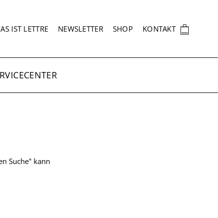
EKUNDÄRNAVIGATION
🛍
AS IST LETTRE
NEWSLETTER
SHOP
KONTAKT
RVICECENTER
ten Suche" kann