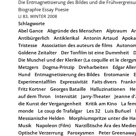
Die Entmagnetisierung des Bildes und die Frühvergreisu
Biographie
Essay
Poesie
LI 83, WINTER 2008
Schlagworte
Abel Gance
Abgründe des Menschen
Alptraum
A
Antibürgerlich
Antiklerikal
Antonin Artaud
Apoka
Tristesse
Association des auteurs de films
Autonomi
Goldene Zeitalter
Der Tonfilm ist eine Dummheit
D
Die Muschel und der Kleriker (La coquille et le clerg
Metzgers
Dogma-Prinzip
Dreharbeiten
Edgar Alle
Hund
Entmagnetisierung des Bildes
Erotomanie
E
Experimentalfilm
Expressivität
Faits divers
Frankr
Fritz Kortner
Georges Bataille
Halluzinationen
He
auf dem Thron
Intensität
Jarry-Theater
Jeanne d'
die Kunst der Vergangenheit
Kritik am Kino
La fem
monde
Le coup de Trafalgar
Les 32
Luis Buñuel
Messianische Helden
Morphiumspritze unter die Ha
Musik
Napoleon (Film)
Narzißtische Ära des Med
Optische Verzerrung
Paroxysmen
Peter Greenawa