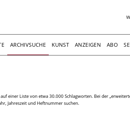
S
W
TE
ARCHIVSUCHE
KUNST
ANZEIGEN
ABO
SE
t auf einer Liste von etwa 30.000 Schlagworten. Bei der „erweiter
 Jahr, Jahreszeit und Heftnummer suchen.