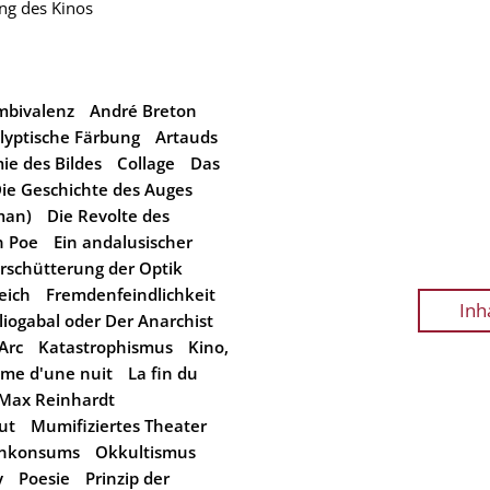
ng des Kinos
mbivalenz
André Breton
lyptische Färbung
Artauds
e des Bildes
Collage
Das
ie Geschichte des Auges
yman)
Die Revolte des
n Poe
Ein andalusischer
rschütterung der Optik
eich
Fremdenfeindlichkeit
Inh
liogabal oder Der Anarchist
Arc
Katastrophismus
Kino,
me d'une nuit
La fin du
Max Reinhardt
ut
Mumifiziertes Theater
ienkonsums
Okkultismus
y
Poesie
Prinzip der