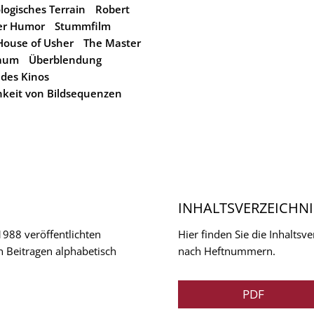
ogisches Terrain
Robert
er Humor
Stummfilm
 House of Usher
The Master
aum
Überblendung
 des Kinos
chkeit von Bildsequenzen
INHALTSVERZEICHNI
 1988 veröffentlichten
Hier finden Sie die Inhalts
n Beitragen alphabetisch
nach Heftnummern.
PDF