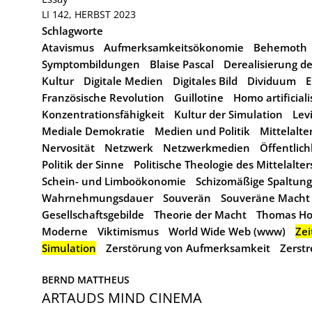
LI 142, HERBST 2023
Schlagworte
Atavismus
Aufmerksamkeitsökonomie
Behemoth
Symptombildungen
Blaise Pascal
Derealisierung 
Kultur
Digitale Medien
Digitales Bild
Dividuum
E
Französische Revolution
Guillotine
Homo artificiali
Konzentrationsfähigkeit
Kultur der Simulation
Lev
Mediale Demokratie
Medien und Politik
Mittelalte
Nervosität
Netzwerk
Netzwerkmedien
Öffentlich
Politik der Sinne
Politische Theologie des Mittelalter
Schein- und Limboökonomie
Schizomäßige Spaltung
Wahrnehmungsdauer
Souverän
Souveräne Macht
Gesellschaftsgebilde
Theorie der Macht
Thomas Ho
Moderne
Viktimismus
World Wide Web (www)
Zei
Simulation
Zerstörung von Aufmerksamkeit
Zerst
BERND MATTHEUS
ARTAUDS MIND CINEMA