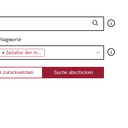
🛈
hlagworte
🛈
×
Zeitalter der medialen Simulation