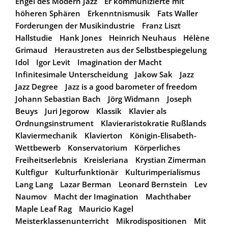
Engel des Modern Jazz
Er kommunizierte mit
höheren Sphären
Erkenntnismusik
Fats Waller
Forderungen der Musikindustrie
Franz Liszt
Hallstudie
Hank Jones
Heinrich Neuhaus
Hélène
Grimaud
Heraustreten aus der Selbstbespiegelung
Idol
Igor Levit
Imagination der Macht
Infinitesimale Unterscheidung
Jakow Sak
Jazz
Jazz Degree
Jazz is a good barometer of freedom
Johann Sebastian Bach
Jörg Widmann
Joseph
Beuys
Juri Jegorow
Klassik
Klavier als
Ordnungsinstrument
Klavieraristokratie Rußlands
Klaviermechanik
Klavierton
Königin-Elisabeth-
Wettbewerb
Konservatorium
Körperliches
Freiheitserlebnis
Kreisleriana
Krystian Zimerman
Kultfigur
Kulturfunktionär
Kulturimperialismus
Lang Lang
Lazar Berman
Leonard Bernstein
Lev
Naumov
Macht der Imagination
Machthaber
Maple Leaf Rag
Mauricio Kagel
Meisterklassenunterricht
Mikrodispositionen
Mit