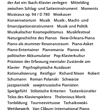
der Axt ein Ibach-Klavier zerlegen
Mittelding
zwischen Schlag- und Saiteninstrument
Moments
Musicaux op. 94 / D 780
Moskauer
Konservatorium
Musik
Musik-, Macht- und
Emanzipationsinstrument
Musik und Politik
Musikalischer Kosmopolitismus
Musikfestival
Naturgeschichte des Pianos
New-Orleans-Piano
Piano als stummer Resonanzraum
Piano-Asket
Piano-Entertainer
Pianomania
Pianos als
politischer Akkumulator
Pop-Klavierkultur
Präzision der Erfassung mentaler Zustände am
Klavier
Psychophysische Ausdauer
Rationalisierung
Reizfigur
Richard Nixon
Robert
Schumann
Roman Polanski
Schwarze
Jazzpianistik
sowjetrussische Pianisten
Spielgefühl
Stilistische Kriterien
Tastenkünstler
Telos des Klavierspielens
Thelonious Monk
Tonbildung
Tourneevirtuose
Tschaikowski-
Wettbewerb
Van Cliburn International Piano