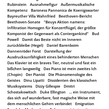
Rubinstein
Ausnahmefigur
Außermusikalische
Kompetenz
Baroness Pannonica de Koenigswarter
Bayreuther Villa Wahnfried
Beethoven-Bericht
Beethoven-Sonate
"Beuys Aktion namens:
Infiltration Homogen für Konzertflügel, der größte
Komponist der Gegenwart als Contergankind"
Bud
Powell
Damit das Beste nicht im Inneren
zurückbleibe (Hegel)
Daniel Barenboim
Dannenröder Forst
Darstellung der
Ausdrucksunfähigkeit eines behinderten Menschen
Das Klavier ist ein braves Tier, neutral und fast ein
bißchen langweilig
Das Piano ist mein zweites Ich
(Chopin)
Der Pianist
Die Phänomenologie des
Geistes
Dinu Lipatti
Dissidenten des klassischen
Musiksystems
Dizzy Gillespie
Dmitri
Schostakowitsch
Duke Ellington
... ein Instrument,
das sich auf wunderbare, fast magische Weise mit
dem menschlichen Gehirn verbindet
Emigration