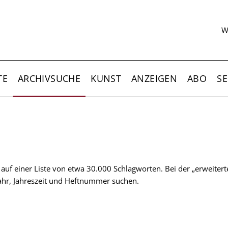
S
W
TE
ARCHIVSUCHE
KUNST
ANZEIGEN
ABO
SE
t auf einer Liste von etwa 30.000 Schlagworten. Bei der „erweiter
 Jahr, Jahreszeit und Heftnummer suchen.