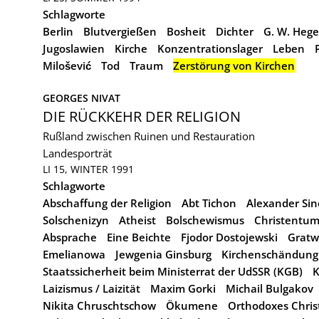
Schlagworte
Berlin
Blutvergießen
Bosheit
Dichter
G. W. Hege
Jugoslawien
Kirche
Konzentrationslager
Leben
Milošević
Tod
Traum
Zerstörung von Kirchen
GEORGES NIVAT
DIE RÜCKKEHR DER RELIGION
Rußland zwischen Ruinen und Restauration
Landesporträt
LI 15, WINTER 1991
Schlagworte
Abschaffung der Religion
Abt Tichon
Alexander Si
Solschenizyn
Atheist
Bolschewismus
Christentu
Absprache
Eine Beichte
Fjodor Dostojewski
Grat
Emelianowa
Jewgenia Ginsburg
Kirchenschändung
Staatssicherheit beim Ministerrat der UdSSR (KGB)
Laizismus / Laizität
Maxim Gorki
Michail Bulgakov
Nikita Chruschtschow
Ökumene
Orthodoxes Chri