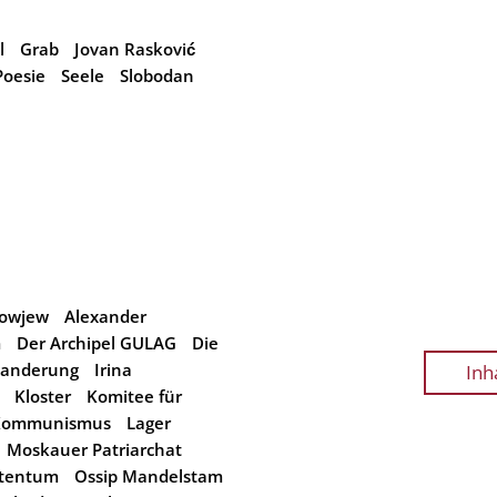
l
Grab
Jovan Rasković
Poesie
Seele
Slobodan
nowjew
Alexander
m
Der Archipel GULAG
Die
wanderung
Irina
Inh
Kloster
Komitee für
Kommunismus
Lager
Moskauer Patriarchat
stentum
Ossip Mandelstam