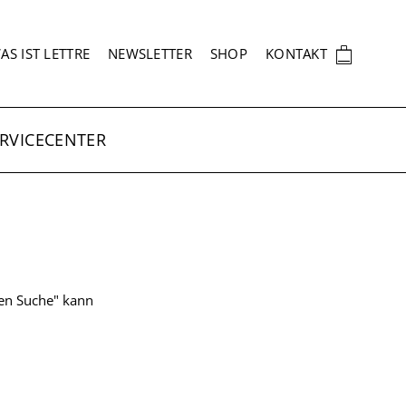
EKUNDÄRNAVIGATION
🛍
AS IST LETTRE
NEWSLETTER
SHOP
KONTAKT
RVICECENTER
ten Suche" kann