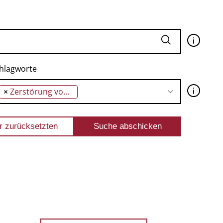
🛈
hlagworte
🛈
×
Zerstörung von Kirchen