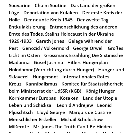
Souvarine
Chaim Soutine
Das Land der großen
Lüge
Deportation von Kulaken
Der erste Kreis der
Hölle
Der neunte Kreis 1945
Der zweite Tag
Entkulakisierung
Entmenschlichung des anderen
Ernte des Todes. Stalins Holocaust in der Ukraine
1929-1933
Gareth Jones
Gelage während der
Pest
Genozid / Völkermord
George Orwell
Großes
Licht im Osten
Grossmans Erzählung Die Sixtinische
Madonna
Gusel Jachina
Hitlers Hungerplan
Holodomor (Vernichtung durch Hunger)
Hunger und
Sklaverei
Hungersnot
Internationales Rotes
Kreuz
Kannibalismus
Komitee für Staatssicherheit
beim Ministerrat der UdSSR (KGB)
König Hunger
Kornkammer Europas
Kosaken
Land der Utopie
Leben und Schicksal
Leonid Andrejew
Leonid
Pljuschtsch
Lloyd George
Marquis de Custine
Menschlicher Eiskeller
Michail Scholochow
Mißernte
Mr. Jones The Truth Can't Be Hidden