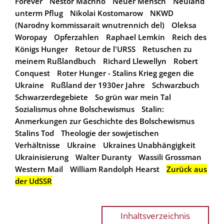
Forever
Nestor Machno
Neuer Mensch
Neuland
unterm Pflug
Nikolai Kostomarow
NKWD
(Narodny kommissarait wnutrennich del)
Oleksa
Woropay
Opferzahlen
Raphael Lemkin
Reich des
Königs Hunger
Retour de l'URSS
Retuschen zu
meinem Rußlandbuch
Richard Llewellyn
Robert
Conquest
Roter Hunger - Stalins Krieg gegen die
Ukraine
Rußland der 1930er Jahre
Schwarzbuch
Schwarzerdegebiete
So grün war mein Tal
Sozialismus ohne Bolschewismus
Stalin:
Anmerkungen zur Geschichte des Bolschewismus
Stalins Tod
Theologie der sowjetischen
Verhältnisse
Ukraine
Ukraines Unabhängigkeit
Ukrainisierung
Walter Duranty
Wassili Grossman
Western Mail
William Randolph Hearst
Zurück aus
der UdSSR
Inhaltsverzeichnis