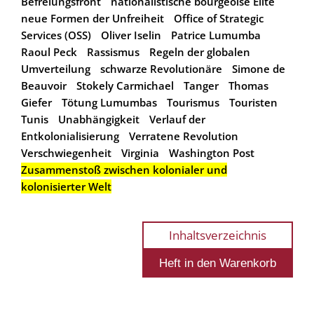
Befreiungsfront
nationalistische bourgeoise Elite
neue Formen der Unfreiheit
Office of Strategic
Services (OSS)
Oliver Iselin
Patrice Lumumba
Raoul Peck
Rassismus
Regeln der globalen
Umverteilung
schwarze Revolutionäre
Simone de
Beauvoir
Stokely Carmichael
Tanger
Thomas
Giefer
Tötung Lumumbas
Tourismus
Touristen
Tunis
Unabhängigkeit
Verlauf der
Entkolonialisierung
Verratene Revolution
Verschwiegenheit
Virginia
Washington Post
Zusammenstoß zwischen kolonialer und
kolonisierter Welt
Inhaltsverzeichnis