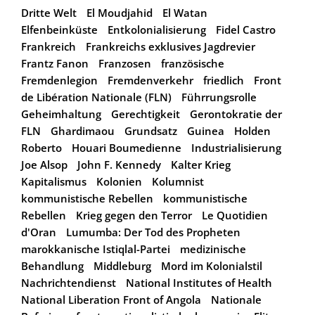
Dritte Welt
El Moudjahid
El Watan
Elfenbeinküste
Entkolonialisierung
Fidel Castro
Frankreich
Frankreichs exklusives Jagdrevier
Frantz Fanon
Franzosen
französische
Fremdenlegion
Fremdenverkehr
friedlich
Front
de Libération Nationale (FLN)
Führrungsrolle
Geheimhaltung
Gerechtigkeit
Gerontokratie der
FLN
Ghardimaou
Grundsatz
Guinea
Holden
Roberto
Houari Boumedienne
Industrialisierung
Joe Alsop
John F. Kennedy
Kalter Krieg
Kapitalismus
Kolonien
Kolumnist
kommunistische Rebellen
kommunistische
Rebellen
Krieg gegen den Terror
Le Quotidien
d'Oran
Lumumba: Der Tod des Propheten
marokkanische Istiqlal-Partei
medizinische
Behandlung
Middleburg
Mord im Kolonialstil
Nachrichtendienst
National Institutes of Health
National Liberation Front of Angola
Nationale