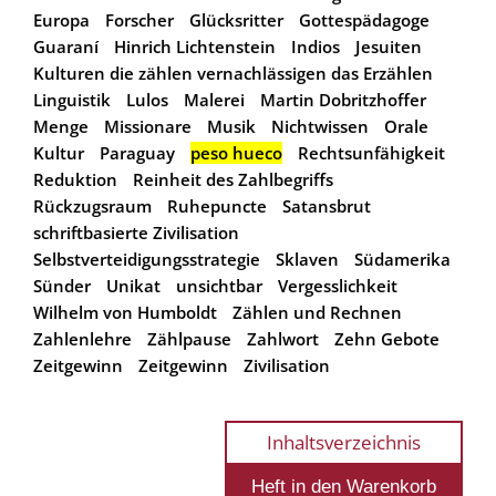
Europa
Forscher
Glücksritter
Gottespädagoge
Guaraní
Hinrich Lichtenstein
Indios
Jesuiten
Kulturen die zählen vernachlässigen das Erzählen
Linguistik
Lulos
Malerei
Martin Dobritzhoffer
Menge
Missionare
Musik
Nichtwissen
Orale
Kultur
Paraguay
peso hueco
Rechtsunfähigkeit
Reduktion
Reinheit des Zahlbegriffs
Rückzugsraum
Ruhepuncte
Satansbrut
schriftbasierte Zivilisation
Selbstverteidigungsstrategie
Sklaven
Südamerika
Sünder
Unikat
unsichtbar
Vergesslichkeit
Wilhelm von Humboldt
Zählen und Rechnen
Zahlenlehre
Zählpause
Zahlwort
Zehn Gebote
Zeitgewinn
Zeitgewinn
Zivilisation
Inhaltsverzeichnis