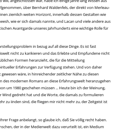
will, angeschlossen war, habe ich einige Jahre lang Wissen aus
fgenommen, über Bernhard Waldenfels, der direkt von Merleau-
einen ziemlich weiten Horizont, innerhalb dessen Gestalten wie
esh, wie er sich damals nannte, und Lacan und viele andere aus
ischen Avantgarde unseres Jahrhunderts eine wichtige Rolle für
arstellungsproblem in bezug auf all diese Dinge. Es ist fast
iswelt nicht zu karikieren und das Erlebte und Empfundene nicht
blichen Formen heranzieht, die für die Mitteilung
iritueller Erfahrungen zur Verfügung stehen. Und von daher
ut gewesen wäre, in hinreichender zeitlicher Nähe zu diesen
ln des modernen Romans an diese Erfahrungswelt heranzugehen
schon um 1980 geschehen müssen ... Heute bin ich der Meinung,
der Wind gedreht hat und die Worte, die damals zu formulieren
 zu iinden sind, die fliegen mir nicht mehr zu, der Zeitgeist ist
rer Frage anbelangt, so glaube ich, daß Sie völlig recht haben.
nschen, der in der Medienwelt dazu verurteilt ist, ein Medium