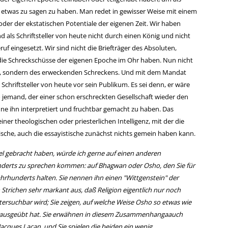
er etwas zu sagen zu haben. Man redet in gewisser Weise mit einem
der der ekstatischen Potentiale der eigenen Zeit. Wir haben
d als Schriftsteller von heute nicht durch einen König und nicht
uf eingesetzt. Wir sind nicht die Briefträger des Absoluten,
ie Schreckschüsse der eigenen Epoche im Ohr haben. Nun nicht
s, sondern des erweckenden Schreckens. Und mit dem Mandat
 Schriftsteller von heute vor sein Publikum. Es sei denn, er wäre
so jemand, der einer schon erschreckten Gesellschaft wieder den
 ihn interpretiert und fruchtbar gemacht zu haben. Das
ner theologischen oder priesterlichen Intelligenz, mit der die
ische, auch die essayistische zunächst nichts gemein haben kann.
piel gebracht haben, würde ich gerne auf einen anderen
nderts zu sprechen kommen: auf Bhagwan oder Osho, den Sie für
ahrhunderts halten. Sie nennen ihn einen "Wittgenstein" der
 Strichen sehr markant aus, daß Religion eigentlich nur noch
ntersuchbar wird; Sie zeigen, auf welche Weise Osho so etwas wie
le ausgeübt hat. Sie erwähnen in diesem Zusammenhangaauch
Jacques Lacan, und Sie spielen die beiden ein wenig