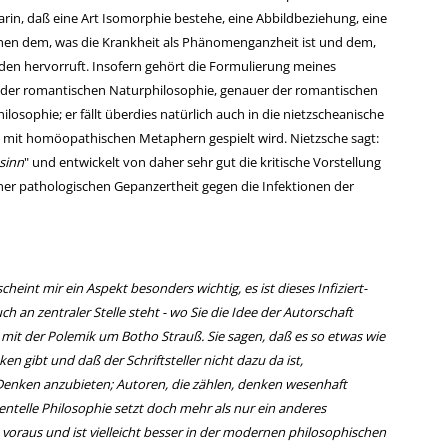
darin, daß eine Art Isomorphie bestehe, eine Abbildbeziehung, eine
hen dem, was die Krankheit als Phänomenganzheit ist und dem,
den hervorruft. Insofern gehört die Formulierung meines
on der romantischen Naturphilosophie, genauer der romantischen
osophie; er fällt überdies natürlich auch in die nietzscheanische
h mit homöopathischen Metaphern gespielt wird. Nietzsche sagt:
sinn
" und entwickelt von daher sehr gut die kritische Vorstellung
ner pathologischen Gepanzertheit gegen die Infektionen der
heint mir ein Aspekt besonders wichtig, es ist dieses Infiziert-
ch an zentraler Stelle steht - wo Sie die Idee der Autorschaft
it der Polemik um Botho Strauß. Sie sagen, daß es so etwas wie
en gibt und daß der Schriftsteller nicht dazu da ist,
nken anzubieten; Autoren, die zählen, denken wesenhaft
entelle Philosophie setzt doch mehr als nur ein anderes
oraus und ist vielleicht besser in der modernen philosophischen