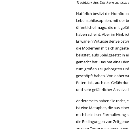
Tradition des Denkens zu chara
Natürlich besitzt die Homöop
Lebensphilosophien, mit der bü
öffentliche Imago, die mit ge
haben scheint. Aber im Hinblic
Er war ein Virtuose der Selbstv
die Modernen mit sich angestell
belastet, aufs Spiel gesetzt in
gemacht hat. Das hat eine Dämo
zum großen Teil geborgten Unh
geschöpft haben. Von daher wü
Potentials, auch des Gefährdun
und sehr gefährlicher Ansatz, de
Andererseits haben Sie recht, 
ist eine Metapher, die aus ein
mich bei dieser Formulierung s
die Bedingungen von Zeitgeno
an dem Terrorzusammenhang de