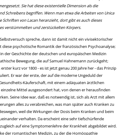
ngesetzt. Sie hat diese existentielle Dimension als die
d Schreibens begriffen. Wenn man etwa die Arbeiten von Unica
 Schriften von Lacan heranzieht, dort gibt es auch dieses
des verstümmelten und zerstückelten Körpers.
elbstversuch spreche, dann ist damit nicht ein vivisektorischer
ht diese psychotische Romantik der französischen Psychoanalyse;
t in der Geschichte der deutschen und europäischen Medizin
opathische Bewegung, die auf Samuel Hahnemann zurückgeht;
 erster kurz vor 1800 - es ist jetzt genau 200 Jahre her - das Prinzip
uliert. Er war der erste, der auf die moderne Ungeduld der
 Gesundheits-Käuferschaft, mit einem adäquaten ärztlichen
einzelne Mittel ausgesondert hat, von denen er herausfinden
irken. Seine Idee war, daß es notwendig ist, sich als Arzt mit allem
osierungen alles zu verabreichen, was man später auch Kranken zu
deswegen, weil die Wirkungen der Dosis beim Kranken und beim
zueinander verhalten. Da erscheint eine sehr tiefschürfende
e zugleich auf eine Symptomenlehre der Krankheit abgebildet wird.
nke der romantischen Medizin, zu der die Homöopathie