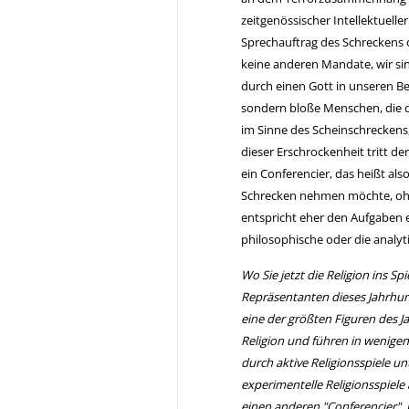
zeitgenössischer Intellektuell
Sprechauftrag des Schreckens o
keine anderen Mandate, wir sin
durch einen Gott in unseren Ber
sondern bloße Menschen, die d
im Sinne des Scheinschrecken
dieser Erschrockenheit tritt der
ein Conferencier, das heißt al
Schrecken nehmen möchte, ohne
entspricht eher den Aufgaben ei
philosophische oder die analyt
Wo Sie jetzt die Religion ins S
Repräsentanten dieses Jahrhu
eine der größten Figuren des J
Religion und führen in wenigen
durch aktive Religionsspiele u
experimentelle Religionsspie
einen anderen "Conferencier", 