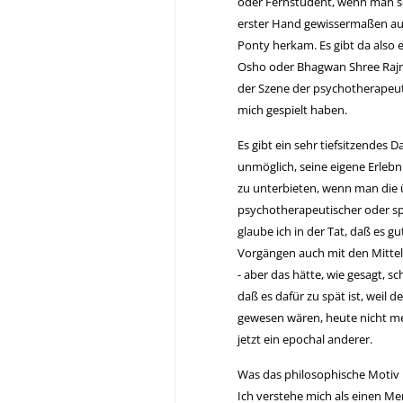
oder Fernstudent, wenn man so 
erster Hand gewissermaßen au
Ponty herkam. Es gibt da also 
Osho oder Bhagwan Shree Rajne
der Szene der psychotherapeut
mich gespielt haben.
Es gibt ein sehr tiefsitzendes D
unmöglich, seine eigene Erlebn
zu unterbieten, wenn man die ü
psychotherapeutischer oder sp
glaube ich in der Tat, daß es g
Vorgängen auch mit den Mitte
- aber das hätte, wie gesagt, 
daß es dafür zu spät ist, weil 
gewesen wären, heute nicht mehr
jetzt ein epochal anderer.
Was das philosophische Motiv Ih
Ich verstehe mich als einen Me