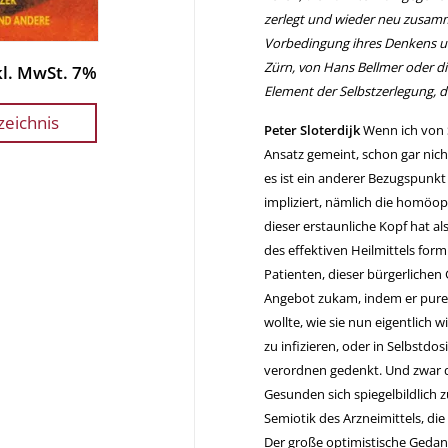
zerlegt und wieder neu zusamme
Vorbedingung ihres Denkens un
Zürn, von Hans Bellmer oder die
nkl. MwSt. 7%
Element der Selbstzerlegung, 
zeichnis
Peter Sloterdijk
Wenn ich von S
Ansatz gemeint, schon gar nic
es ist ein anderer Bezugspunk
impliziert, nämlich die homö
dieser erstaunliche Kopf hat als
des effektiven Heilmittels form
Patienten, dieser bürgerlichen
Angebot zukam, indem er pure 
wollte, wie sie nun eigentlich w
zu infizieren, oder in Selbstd
verordnen gedenkt. Und zwar 
Gesunden sich spiegelbildlich 
Semiotik des Arzneimittels, di
Der große optimistische Geda