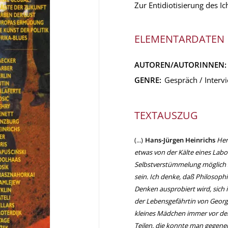
Zur Entidiotisierung des I
ELEMENTARDATEN
AUTOREN/AUTORINNEN
GENRE:
Gespräch / Interv
TEXTAUSZUG
(...)
Hans-Jürgen Heinrichs
Her
etwas von der Kälte eines Labo
Selbstverstümmelung möglich s
sein. Ich denke, daß Philosophi
Denken ausprobiert wird, sich
der Lebensgefährtin von Georges 
kleines Mädchen immer vor den 
Teilen, die konnte man gegenei