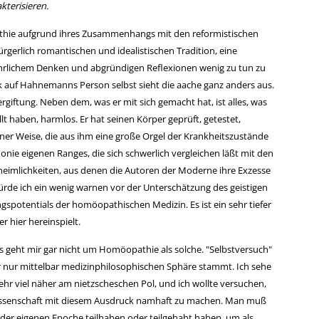
kterisieren.
athie aufgrund ihres Zusammenhangs mit den reformistischen
rgerlich romantischen und idealistischen Tradition, eine
fährlichem Denken und abgründigen Reflexionen wenig zu tun zu
k auf Hahnemanns Person selbst sieht die aache ganz anders aus.
ergiftung. Neben dem, was er mit sich gemacht hat, ist alles, was
t haben, harmlos. Er hat seinen Körper geprüft, getestet,
 einer Weise, die aus ihm eine große Orgel der Krankheitszustände
nie eigenen Ranges, die sich schwerlich vergleichen läßt mit den
eimlichkeiten, aus denen die Autoren der Moderne ihre Exzesse
rde ich ein wenig warnen vor der Unterschätzung des geistigen
gspotentials der homöopathischen Medizin. Es ist ein sehr tiefer
r hier hereinspielt.
es geht mir gar nicht um Homöopathie als solche. "Selbstversuch"
er nur mittelbar medizinphilosophischen Sphäre stammt. Ich sehe
ehr viel näher am nietzscheschen Pol, und ich wollte versuchen,
ssenschaft mit diesem Ausdruck namhaft zu machen. Man muß
r eigenen Epoche teilhaben oder teilgehabt haben, um als