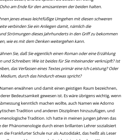
 Osho am Ende für den amüsanteren der beiden halten.
i Ihnen jenes etwas leichtfüßige Umgehen mit diesen schweren
eite verbinden Sie ein Anliegen damit, nämlich die
nd Strömungen dieses Jahrhunderts in den Griff zu bekommen
gen, wie es mit dem Denken weitergehen kann.
nen Sie, daß Sie eigentlich einen Roman oder eine Erzählung
 und Schreiben: Wie ist beides für Sie miteinander verknüpft? Ist
ben, das Verfassen eines Textes primär eine Ich-Leistung? Oder
n Medium, durch das hindurch etwas spricht?
ese Namen erwähnen und damit einen geistigen Raum bezeichnen,
nderer Bedeutsamkeit gewesen ist. Es wäre übrigens wichtig, wenn
en Abmessung kenntlich machen wollte, auch Namen wie Adorno
ytischen Tradition und anderen Disziplinen hinzuzufügen, und
menologische Tradition. Ich hatte in meinen jungen Jahren das
 der Phänomenologie durch einen brillanten Lehrer sozialisiert
 die Frankfurter Schule nur als Autodidakt, das heißt als Leser