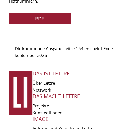
Heftnummern.
PDF
Die kommende Ausgabe Lettre 154 erscheint Ende
September 2026.
DAS IST LETTRE
FUSSZEILE
Über Lettre
Netzwerk
DAS MACHT LETTRE
Projekte
Kunsteditionen
IMAGE
Autoren und Künstler zu Lettre