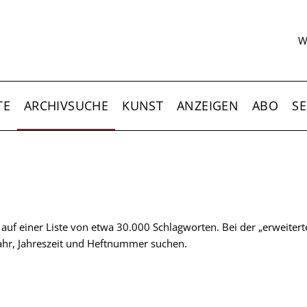
S
W
TE
ARCHIVSUCHE
KUNST
ANZEIGEN
ABO
SE
t auf einer Liste von etwa 30.000 Schlagworten. Bei der „erweiter
 Jahr, Jahreszeit und Heftnummer suchen.