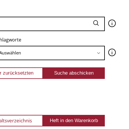
🛈
hlagworte
🛈
altsverzeichnis