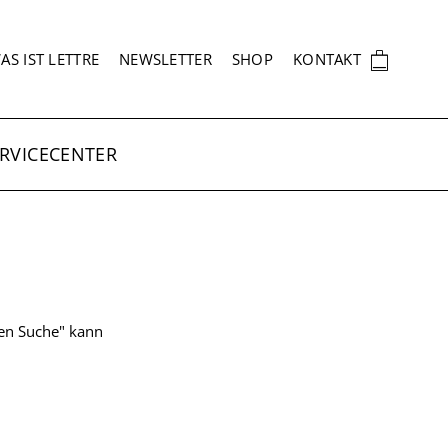
EKUNDÄRNAVIGATION
🛍
AS IST LETTRE
NEWSLETTER
SHOP
KONTAKT
RVICECENTER
ten Suche" kann